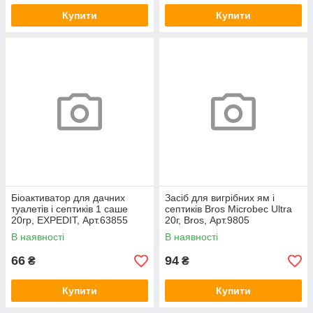
Купити
Купити
Біоактиватор для дачних
Засіб для вигрібних ям і
туалетів і септиків 1 саше
септиків Bros Microbec Ultra
20гр, EXPEDIT, Арт.63855
20г, Bros, Арт.9805
В наявності
В наявності
66
94
₴
₴
Купити
Купити