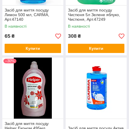
Засіб для миття посуду
Засіб для миття посуду
Лимон 500 мл, CARMA,
Чистюня 5л Зелене яблуко,
Арт.47140
Чистюня, Арт.47249
В наявності
В наявності
65
308
₴
₴
Купити
Купити
–30%
Засіб для миття посуду
Helper Економ 495мл
Засіб для миття посуду Актив