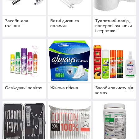
Засоби для
Ватні диски та
Туалетний папір,
гоління
палички
паперові рушники
і серветки
Освіжувачі повітря
Жіноча гігієна
Засоби захисту від
комах