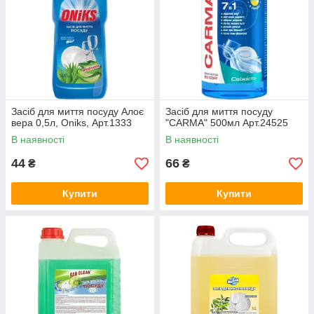
Засіб для миття посуду Алоє
Засіб для миття посуду
вера 0,5л, Oniks, Арт.1333
"CARMA" 500мл Арт.24525
В наявності
В наявності
44
66
₴
₴
Купити
Купити