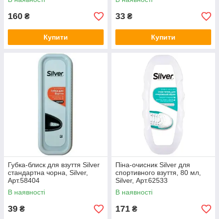
160
33
₴
₴
Купити
Купити
Губка-блиск для взуття Silver
Піна-очисник Silver для
стандартна чорна, Silver,
спортивного взуття, 80 мл,
Арт.58404
Silver, Арт.62533
В наявності
В наявності
39
171
₴
₴