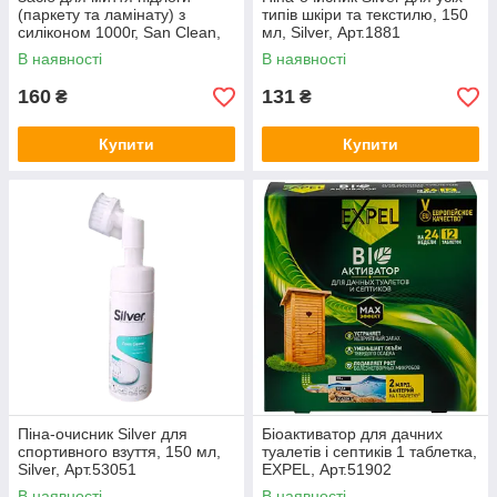
(паркету та ламінату) з
типів шкіри та текстилю, 150
силіконом 1000г, San Clean,
мл, Silver, Арт.1881
Арт.47896
В наявності
В наявності
160
131
₴
₴
Купити
Купити
Піна-очисник Silver для
Біоактиватор для дачних
спортивного взуття, 150 мл,
туалетів і септиків 1 таблетка,
Silver, Арт.53051
EXPEL, Арт.51902
В наявності
В наявності