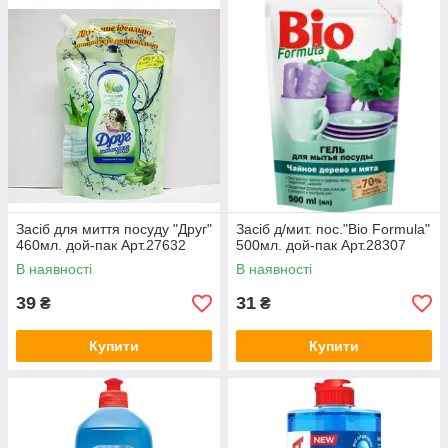
Засіб для миття посуду "Друг"
Засіб д/мит. пос."Bio Formula"
460мл. дой-пак Арт.27632
500мл. дой-пак Арт.28307
В наявності
В наявності
39
31
₴
₴
Купити
Купити