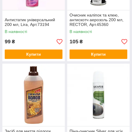
Очисник наліпок та клею,
Антистатик універсальний
антискотч аерозоль 200 мл,
200 мл, Lira, Арт.73194
RECTOR, Арт.45360
В наявності
В наявності
99
105
₴
₴
Купити
Купити
Засіб для миття підлоги
Піна-очисник Silver для усіх