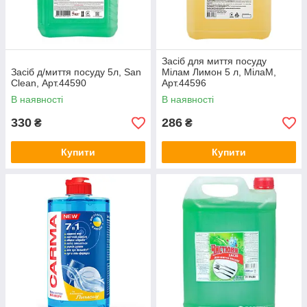
Засіб для миття посуду
Засіб д/миття посуду 5л, San
Мілам Лимон 5 л, МілаМ,
Clean, Арт.44590
Арт.44596
В наявності
В наявності
330
286
₴
₴
Купити
Купити