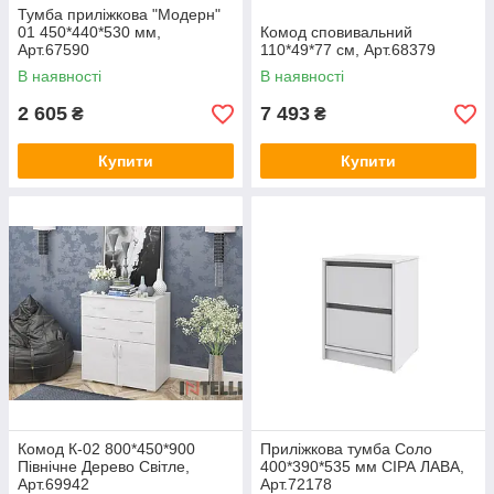
Тумба приліжкова "Модерн"
01 450*440*530 мм,
Комод сповивальний
Арт.67590
110*49*77 см, Арт.68379
В наявності
В наявності
2 605
7 493
₴
₴
Купити
Купити
Комод К-02 800*450*900
Приліжкова тумба Соло
Північне Дерево Світле,
400*390*535 мм СІРА ЛАВА,
Арт.69942
Арт.72178