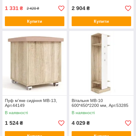
1 331
2 904
₴
₴
2 420 ₴
Купити
Купити
Пуф м'яке сидіння МВ-13,
Вітальня МВ-10
Арт.44149
600*450*2200 мм, Арт.53285
В наявності
В наявності
1 524
4 029
₴
₴