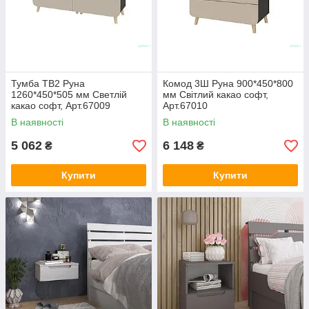
Тумба ТВ2 Руна
Комод 3Ш Руна 900*450*800
1260*450*505 мм Светлій
мм Світлий какао софт,
какао софт, Арт.67009
Арт.67010
В наявності
В наявності
5 062
6 148
₴
₴
Купити
Купити