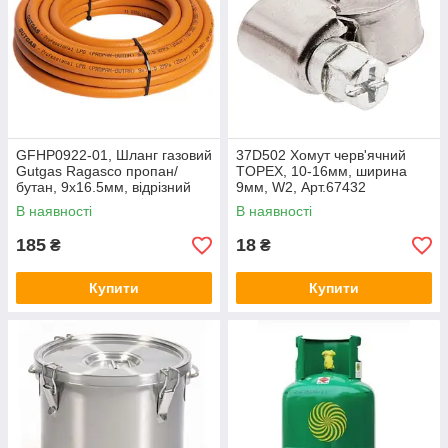
GFHP0922-01, Шланг газовий
37D502 Хомут черв'ячний
Gutgas Ragasco пропан/
TOPEX, 10-16мм, ширина
бутан, 9x16.5мм, відрізний
9мм, W2, Арт.67432
(бухта 50м), ціна за 1м,
В наявності
В наявності
Арт.67316
185
18
₴
₴
Купити
Купити