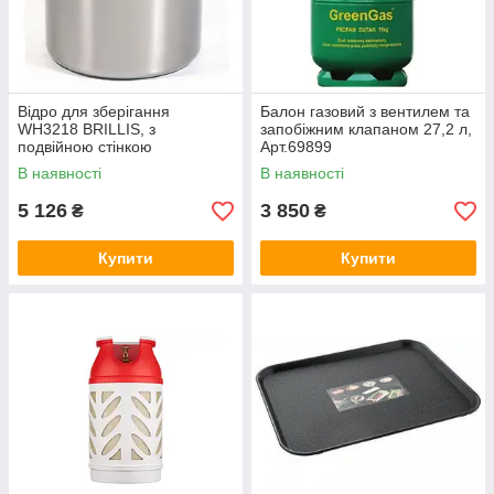
Відро для зберігання
Балон газовий з вентилем та
WH3218 BRILLIS, з
запобіжним клапаном 27,2 л,
подвійною стінкою
Арт.69899
350х440мм, 30л, Арт.66986
В наявності
В наявності
5 126
3 850
₴
₴
Купити
Купити