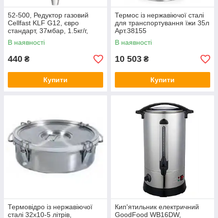
52-500, Редуктор газовий
Термос із нержавіючої сталі
Cellfast KLF G12, євро
для транспортування їжи 35л
стандарт, 37мбар, 1.5кг/г,
Арт.38155
Арт.55268
В наявності
В наявності
440
10 503
₴
₴
Купити
Купити
Термовідро із нержавіючої
Кип'ятильник електричний
сталі 32х10-5 літрів,
GoodFood WB16DW,