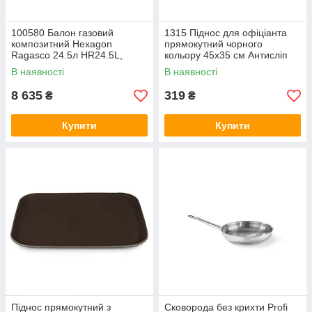
100580 Балон газовий
1315 Піднос для офіціанта
композитний Hexagon
прямокутний чорного
Ragasco 24.5л HR24.5L,
кольору 45х35 см Антисліп
пропан/бутан 10кг/12кг,
(шт), Арт.68421
В наявності
В наявності
20бар, вентиль Shell
(український
8 635
319
₴
₴
Купити
Купити
Піднос прямокутний з
Сковорода без крихти Profi