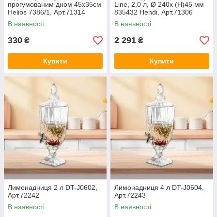
прогумованим дном 45х35см
Line, 2,0 л, Ø 240x (H)45 мм
Helios 7386/1, Арт.71314
835432 Hendi, Арт.71306
В наявності
В наявності
330
2 291
₴
₴
Купити
Купити
Лимонадниця 2 л DT-J0602,
Лимонадниця 4 л DT-J0604,
Арт.72242
Арт.72243
В наявності
В наявності