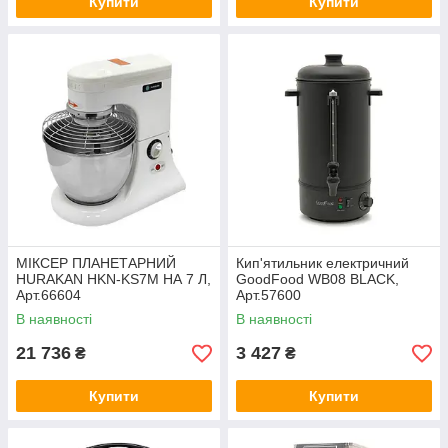
Купити
Купити
МІКСЕР ПЛАНЕТАРНИЙ
Кип'ятильник електричний
HURAKAN HKN-KS7M НА 7 Л,
GoodFood WB08 BLACK,
Арт.66604
Арт.57600
В наявності
В наявності
21 736
3 427
₴
₴
Купити
Купити