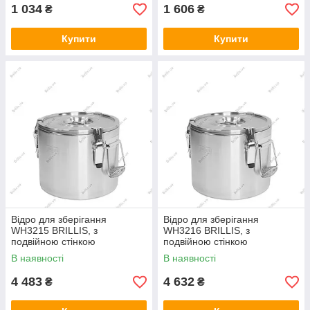
1 034
1 606
₴
₴
Купити
Купити
Відро для зберігання
Відро для зберігання
WH3215 BRILLIS, з
WH3216 BRILLIS, з
подвійною стінкою
подвійною стінкою
d300хh270мм, 10 л,
d300хh340мм, 15 л,
В наявності
В наявності
Арт.72380
Арт.72379
4 483
4 632
₴
₴