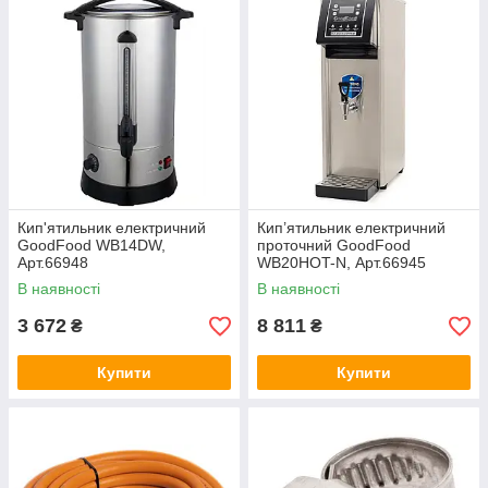
Кип'ятильник електричний
Кип’ятильник електричний
GoodFood WB14DW,
проточний GoodFood
Арт.66948
WB20HOT-N, Арт.66945
В наявності
В наявності
3 672
8 811
₴
₴
Купити
Купити