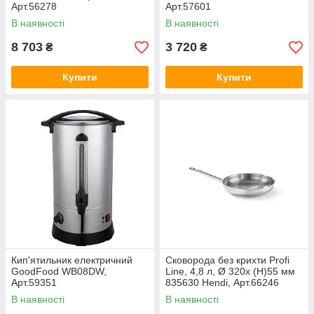
Арт.56278
Арт.57601
В наявності
В наявності
8 703
3 720
₴
₴
Купити
Купити
Кип'ятильник електричний
Сковорода без крихти Profi
GoodFood WB08DW,
Line, 4,8 л, Ø 320x (H)55 мм
Арт.59351
835630 Hendi, Арт.66246
В наявності
В наявності