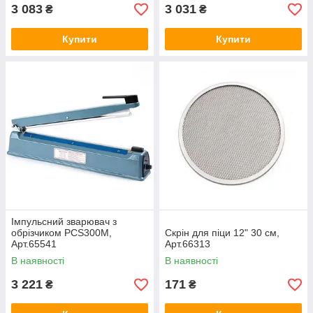
3 083
3 031
₴
₴
Купити
Купити
Імпульсний зварювач з
обрізчиком PCS300М,
Скрін для піци 12" 30 см,
Арт.65541
Арт.66313
В наявності
В наявності
3 221
171
₴
₴