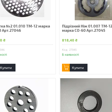
тка №2 01.010 ТМ-12 марка
Підрізний Ніж 01.007 ТМ-1
0 Арт.27046
марка СО-60 Арт.27045
0 ₴
818,40 ₴
7046
27045
ності
В наявності
Купити
Купити