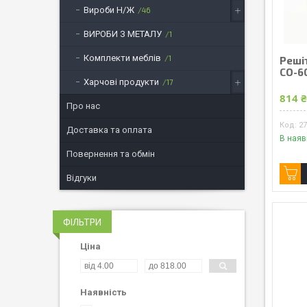
Вироби Н/Ж
46
ВИРОБИ З МЕТАЛУ
1
Комплекти меблів
1
Реші
СО-6
Харчові продукти
17
814 
Про нас
2
Доставка та оплата
В наяв
Повернення та обмін
Відгуки
ФІЛЬТРИ
Ціна
Наявність