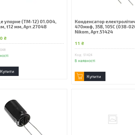
е упорне (ТМ-12) 01.004,
Конденсатор електроліти
м, t12 мм, Арт.27048
470мкф, 35В, 105С (038-02
Nikom, Арт.51424
0 ₴
11 ₴
7048
51424
ності
В наявності
Купити
Купити