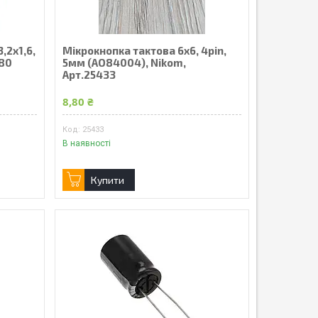
,2х1,6,
Мікрокнопка тактова 6х6, 4pin,
580
5мм (AO84004), Nikom,
Арт.25433
8,80 ₴
25433
В наявності
Купити