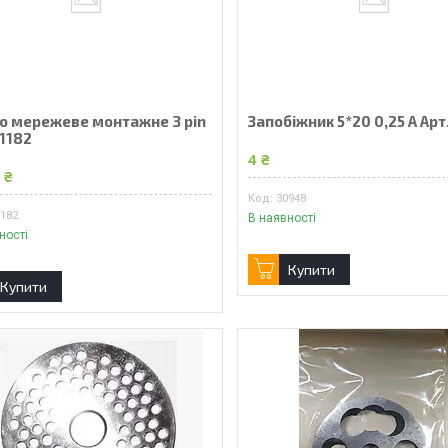
до мережеве монтажне 3 pin
Запобіжник 5*20 0,25 А Ар
21182
4 ₴
 ₴
30948
1182
В наявності
ності
Купити
Купити