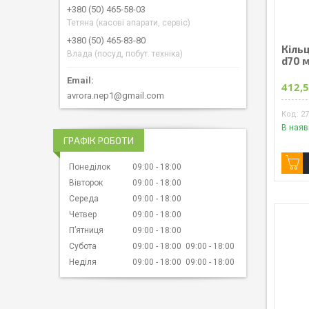
+380 (50) 465-58-03
Тетяна (касові апарати, сервіс)
+380 (50) 465-83-80
Кільц
Влада (посуд, побут. техніка)
d70 м
412,5
avrora.nep1@gmail.com
2
В наяв
ГРАФІК РОБОТИ
Понеділок
09:00
18:00
Вівторок
09:00
18:00
Середа
09:00
18:00
Четвер
09:00
18:00
Пʼятниця
09:00
18:00
Субота
09:00
18:00
09:00
18:00
Неділя
09:00
18:00
09:00
18:00