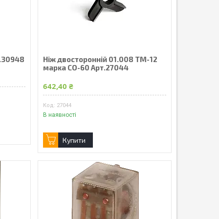
т.30948
Ніж двосторонній 01.008 ТМ-12
марка СО-60 Арт.27044
642,40 ₴
27044
В наявності
Купити