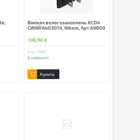
le,
Вімікач вологозахоплень KCD4
СИНIЙ А403014, Nikom, Арт.69800
108,90 ₴
69800
В наявності
Купити