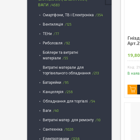
ВАГИ
4583
Смартфони, ТВ і Електроніка
354
Вентиляція
125
ТЕНи
77
Гніз
Арт.
Риболовля
92
Бойлери та витратні
19,80
матеріали
55
Витратні матерали для
2
торгівельного обладнання
213
В наяв
Батарейки
95
Канцелярія
256
Обладнання для торгівлі
54
Ваги
40
Витратні матер. для ремонту
10
Сантехніка
1026
Електротовари
1256