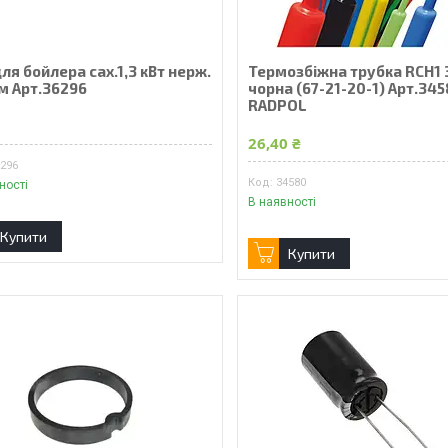
ля бойлера сах.1,3 кВт нерж.
Термозбіжна трубка RCH1 3
м Арт.36296
чорна (67-21-20-1) Арт.34
RADPOL
₴
26,40 ₴
6296
34580
ності
В наявності
Купити
Купити