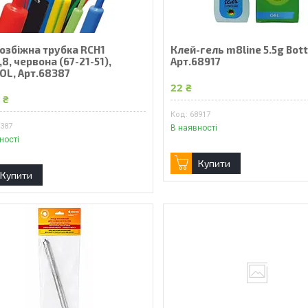
озбіжна трубка RCH1
Клей-гель m8line 5.5g Bott
,8, червона (67-21-51),
Арт.68917
OL, Арт.68387
22 ₴
 ₴
68917
8387
В наявності
ності
Купити
Купити