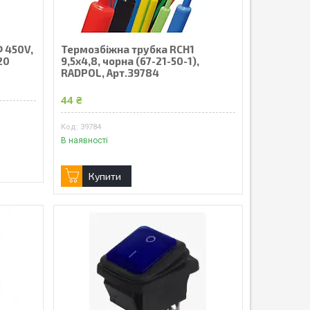
 450V,
Термозбіжна трубка RCH1
20
9,5х4,8, чорна (67-21-50-1),
RADPOL, Арт.39784
44 ₴
39784
В наявності
Купити