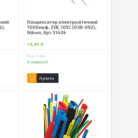
чний
Конденсатор електролітичний
6),
1000мкф, 25В, 105С (038-092),
Nikom, Арт.51426
15,40 ₴
51426
В наявності
Купити