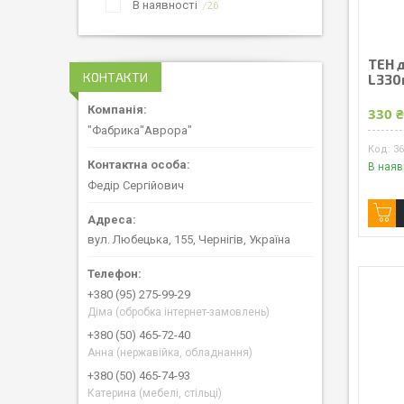
В наявності
26
ТЕН д
КОНТАКТИ
L330
330 
"Фабрика"Аврора"
3
В наяв
Федір Сергійович
вул. Любецька, 155, Чернігів, Україна
+380 (95) 275-99-29
Діма (обробка інтернет-замовлень)
+380 (50) 465-72-40
Анна (нержавійка, обладнання)
+380 (50) 465-74-93
Катерина (мебелі, стільці)