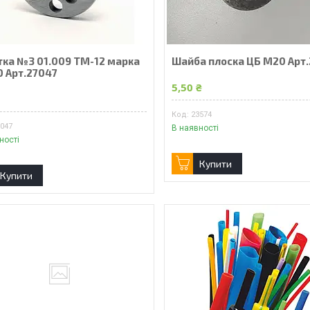
тка №3 01.009 ТМ-12 марка
Шайба плоска ЦБ М20 Арт
0 Арт.27047
5,50 ₴
₴
23574
7047
В наявності
ності
Купити
Купити