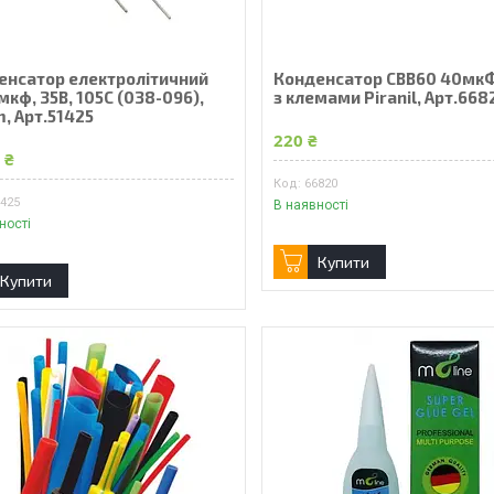
енсатор електролітичний
Конденсатор СВВ60 40мкФ
кф, 35В, 105С (038-096),
з клемами Piranil, Арт.668
, Арт.51425
220 ₴
 ₴
66820
1425
В наявності
ності
Купити
Купити