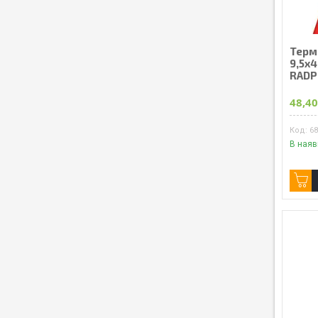
Терм
9,5х4
RADP
48,40
6
В наяв