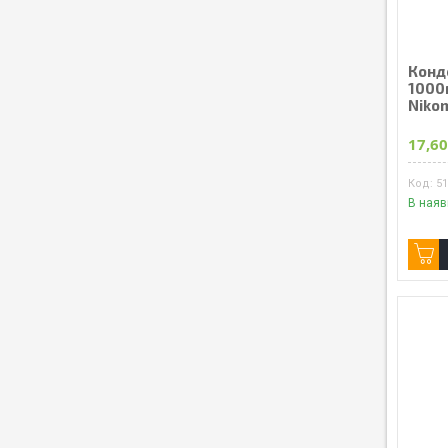
Конд
1000м
Nikom
17,60
5
В наяв