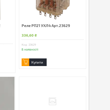
2
Реле РП21 УХЛ4 Арт.23629
336,60 ₴
23629
В наявності
Купити