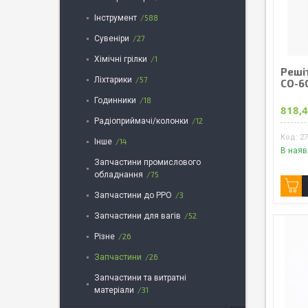
Інструмент
588
Сувеніри
27
Хімічні грілки
1
Реші
Ліхтарики
57
СО-6
Годинники
18
818,4
Радіоприймачі/колонки
12
2
Інше
14
В наяв
Запчастини промислового
обладнання
75
Запчастини до РРО
3
Запчастини для вагів
52
Різне
26
Запчастини
26
Запчастини та витратні
матеріали
31