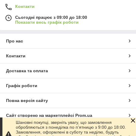
в інтернет-магазині "Аврора"
Контакти
Компанія "Аврора" може вам запропонувати комплексне
Сьогодні працює з 09:00 до 18:00
рішення для облаштування кухні кафе або виробничого цеху.
Показати весь графік роботи
В асортименті нашого інтернет-магазину професійні меблі з
нержавійки в наявності або під замовлення, а також інші
необхідні товари і послуги. Ми створили наш сайт зі зручною
Про нас
навігацією, щоб ви швидко могли знайти все необхідне.
Ми розділили всі товари і послуги на наступні категорії:
Контакти
Столи виробничі н/ж.
Доставка та оплата
Графік роботи
Повна версія сайту
Сайт створено на маркетплейсі
Prom.ua
Шановні покупці, зверніть увагу, що замовлення
обробляються з понеділка по п'ятницю з 9:00 до 18:00.
Політика конфіденційності
Замовлення, оформлені в суботу та неділю, будуть