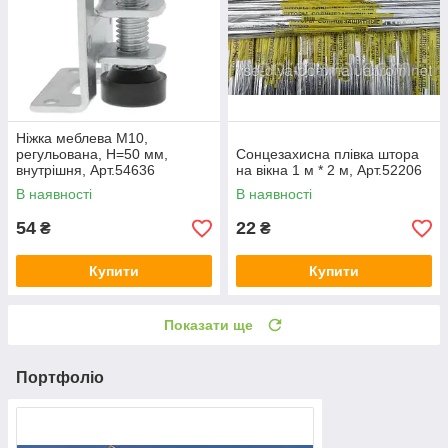
Ніжка меблева М10,
регульована, H=50 мм,
Сонцезахисна плівка штора
внутрішня, Арт.54636
на вікна 1 м * 2 м, Арт.52206
В наявності
В наявності
54
22
₴
₴
Купити
Купити
Показати ще
Портфоліо