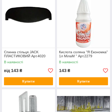
Спинка стільця JACK
Кислота соляна "Я Економка"
ПЛАСТИКОВИЙ Арт.4020
1л МілаМ " Арт.2279
В наявності
В наявності
143
143
від
₴
₴
Купити
Купити