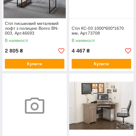
Стіл письмовий металевий
лофт з полицею Bonro BN-
Стіл КС-03 1000*600*1670
003, Арт.46693
мм, Арт.73708
В наявності
В наявності
2 805
4 467
₴
₴
Купити
Купити