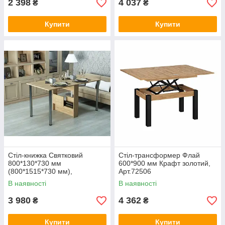
2 398
4 037
₴
₴
Купити
Купити
Стіл-книжка Святковий
Стіл-трансформер Флай
800*130*730 мм
600*900 мм Крафт золотий,
(800*1515*730 мм),
Арт.72506
Арт.41979
В наявності
В наявності
3 980
4 362
₴
₴
Купити
Купити