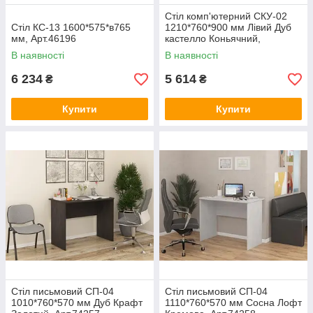
Стіл комп'ютерний СКУ-02
Стіл КС-13 1600*575*в765
1210*760*900 мм Лівий Дуб
мм, Арт.46196
кастелло Коньячний,
Арт.73763
В наявності
В наявності
6 234
5 614
₴
₴
Купити
Купити
Стіл письмовий СП-04
Стіл письмовий СП-04
1010*760*570 мм Дуб Крафт
1110*760*570 мм Сосна Лофт