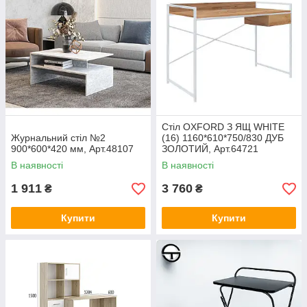
Стіл OXFORD З ЯЩ WHITE
Журнальний стіл №2
(16) 1160*610*750/830 ДУБ
900*600*420 мм, Арт.48107
ЗОЛОТИЙ, Арт.64721
В наявності
В наявності
1 911
3 760
₴
₴
Купити
Купити