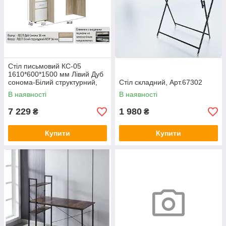
Стіл письмовий КС-05
1610*600*1500 мм Лівий Дуб
сонома-Білий структурний,
Стіл складний, Арт.67302
Арт.67562
В наявності
В наявності
7 229
1 980
₴
₴
Купити
Купити