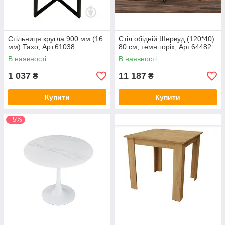
Стільниця кругла 900 мм (16
Стіл обідній Шервуд (120*40)
мм) Тахо, Арт.61038
80 см, темн.горіх, Арт.64482
В наявності
В наявності
1 037
11 187
₴
₴
Купити
Купити
–5%