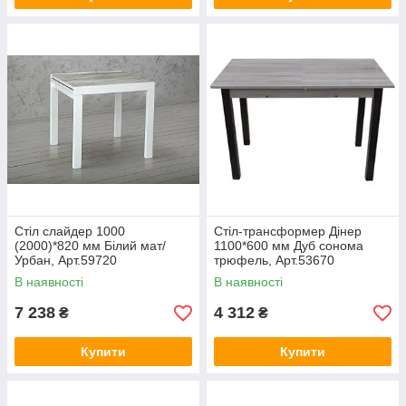
Стіл слайдер 1000
Стіл-трансформер Дінер
(2000)*820 мм Білий мат/
1100*600 мм Дуб сонома
Урбан, Арт.59720
трюфель, Арт.53670
В наявності
В наявності
7 238
4 312
₴
₴
Купити
Купити