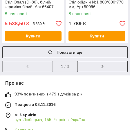
Стіл Опал (D=80), білий/
Стіл обідній №1 800*800*770
кераміка білий, Арт.66407
мм, Арт.50096
В наявності
В наявності
5 538,50
1 789
₴
₴
5 830 ₴
Купити
Купити
Показати ще
1
/ 3
Про нас
93% позитивних з 479 відгуків за рік
Працює з 08.11.2016
м. Чернігів
вул. Любецька, 155, Чернігів, Україна