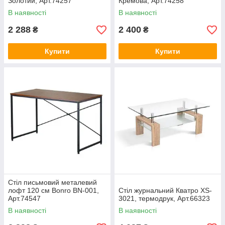
Золотий, Арт.74257
Кремова, Арт.74258
В наявності
В наявності
2 288
2 400
₴
₴
Купити
Купити
Стіл письмовий металевий
лофт 120 см Bonro BN-001,
Стіл журнальний Кватро XS-
Арт.74547
3021, термодрук, Арт.66323
В наявності
В наявності