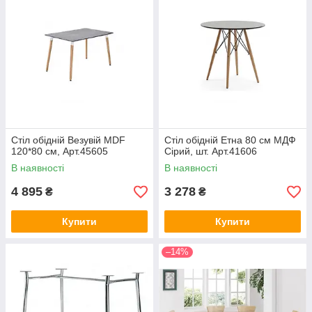
Стіл обідній Везувій MDF
Стіл обідній Етна 80 см МДФ
120*80 см, Арт.45605
Сірий, шт. Арт.41606
В наявності
В наявності
4 895
3 278
₴
₴
Купити
Купити
–14%