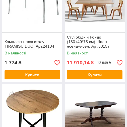
Стіл обідній Рондо
Комплект ніжок столу
(130+40*75 см) Шпон
TIRAMISU DUO, Арт.24134
ясена+ясен, Арт.53157
В наявності
В наявності
1 774
11 910,14
₴
₴
13 849 ₴
Купити
Купити