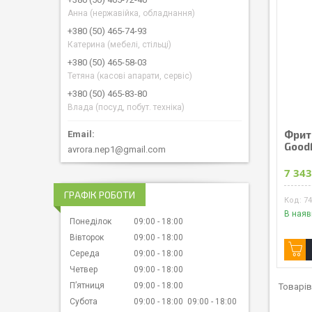
Анна (нержавійка, обладнання)
+380 (50) 465-74-93
Катерина (мебелі, стільці)
+380 (50) 465-58-03
Тетяна (касові апарати, сервіс)
+380 (50) 465-83-80
Влада (посуд, побут. техніка)
Фрит
Good
avrora.nep1@gmail.com
7 343
ГРАФІК РОБОТИ
7
В наяв
Понеділок
09:00
18:00
Вівторок
09:00
18:00
Середа
09:00
18:00
Четвер
09:00
18:00
Пʼятниця
09:00
18:00
Субота
09:00
18:00
09:00
18:00