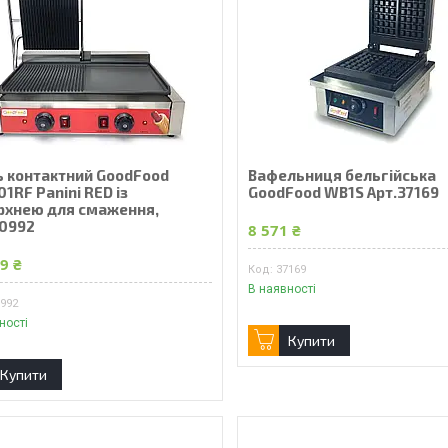
ь контактний GoodFood
Вафельниця бельгійська
1RF Panini RED із
GoodFood WB1S Арт.37169
рхнею для смаження,
50992
8 571 ₴
9 ₴
37169
В наявності
0992
ності
Купити
Купити