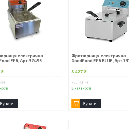
юрниця електрична
Фритюрниця електрична
Food EF6, Арт.32495
GoodFood EF6 BLUE, Арт.73
 ₴
3 427 ₴
2495
73146
ності
В наявності
Купити
Купити