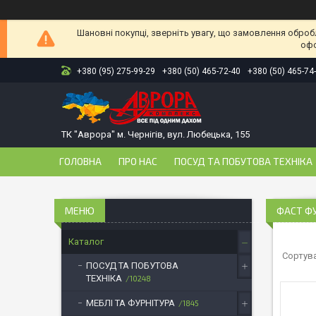
Шановні покупці, зверніть увагу, що замовлення оброб
офо
+380 (95) 275-99-29
+380 (50) 465-72-40
+380 (50) 465-74
ТК "Аврора" м. Чернігів, вул. Любецька, 155
ГОЛОВНА
ПРО НАС
ПОСУД ТА ПОБУТОВА ТЕХНІКА
ФАСТ Ф
Каталог
ПОСУД ТА ПОБУТОВА
ТЕХНІКА
10248
МЕБЛІ ТА ФУРНІТУРА
1845