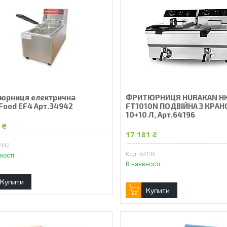
юрниця електрична
ФРИТЮРНИЦЯ HURAKAN H
Food EF4 Арт.34942
FT1010N ПОДВІЙНА З КРА
10+10 Л, Арт.64196
 ₴
17 181 ₴
4942
64196
ності
В наявності
Купити
Купити