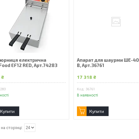
юрниця електрична
Апарат для шаурми ШЕ-40П
Food EF12 RED, Арт.74283
В, Арт.36761
 ₴
17 318 ₴
4283
36761
ності
В наявності
Купити
Купити