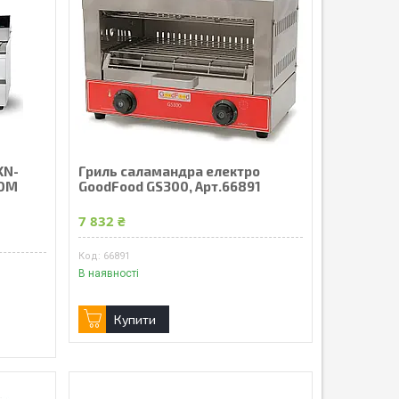
KN-
Гриль саламандра електро
НОМ
GoodFood GS300, Арт.66891
7 832 ₴
66891
В наявності
Купити