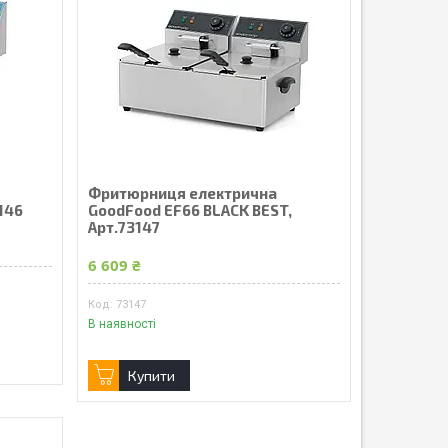
Фритюрниця електрична
146
GoodFood EF66 BLACK ВEST,
Арт.73147
6 609 ₴
73147
В наявності
Купити