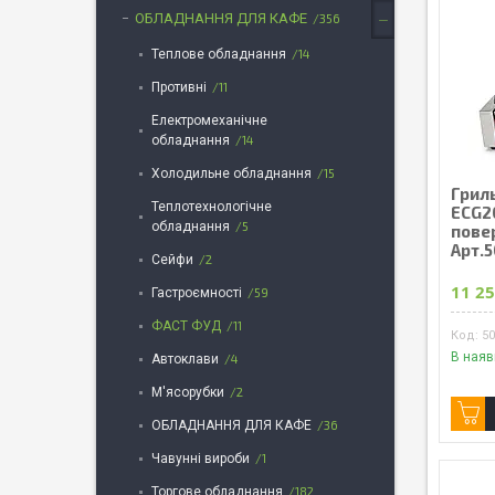
ОБЛАДНАННЯ ДЛЯ КАФЕ
356
Теплове обладнання
14
Противні
11
Електромеханічне
обладнання
14
Холодильне обладнання
15
Грил
Теплотехнологічне
ECG20
обладнання
5
пове
Арт.
Сейфи
2
11 25
Гастроємності
59
ФАСТ ФУД
11
5
В наяв
Автоклави
4
М'ясорубки
2
ОБЛАДНАННЯ ДЛЯ КАФЕ
36
Чавунні вироби
1
Торгове обладнання
182