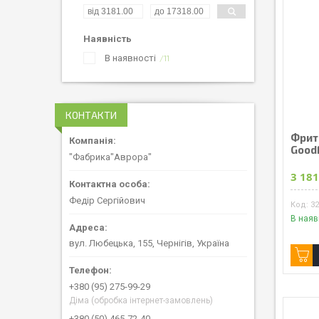
Наявність
В наявності
11
КОНТАКТИ
Фрит
Good
"Фабрика"Аврора"
3 181
Федір Сергійович
3
В наяв
вул. Любецька, 155, Чернігів, Україна
+380 (95) 275-99-29
Діма (обробка інтернет-замовлень)
+380 (50) 465-72-40