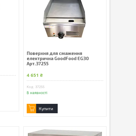
Поверхня для смаження
електрична GoodFood EG30
Арт.37255
4 651 ₴
37255
В наявності
Купити