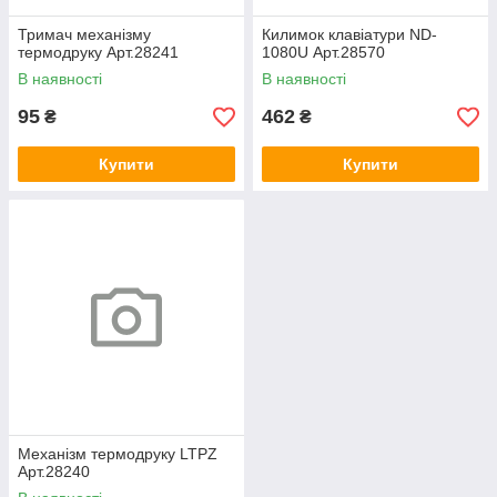
Тримач механізму
Килимок клавіатури ND-
термодруку Арт.28241
1080U Арт.28570
В наявності
В наявності
95
462
₴
₴
Купити
Купити
Механізм термодруку LTPZ
Арт.28240