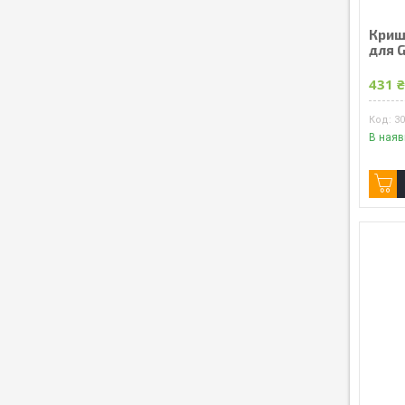
Криш
для G
431 
3
В наяв