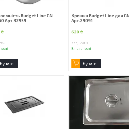
оємність Budget Line GN
Кришка Budget Line для G
50 Арт.32959
Арт.29091
 ₴
620 ₴
2959
29091
ності
В наявності
Купити
Купити