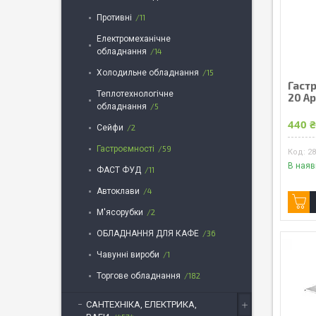
Противні
11
Електромеханічне
обладнання
14
Холодильне обладнання
15
Гастр
Теплотехнологічне
20 А
обладнання
5
440 
Сейфи
2
Гастроємності
59
2
В наяв
ФАСТ ФУД
11
Автоклави
4
М'ясорубки
2
ОБЛАДНАННЯ ДЛЯ КАФЕ
36
Чавунні вироби
1
Торгове обладнання
182
САНТЕХНІКА, ЕЛЕКТРИКА,