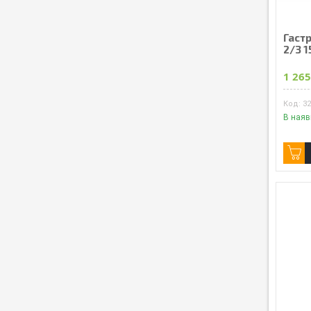
Гастр
2/3 1
1 265
3
В наяв