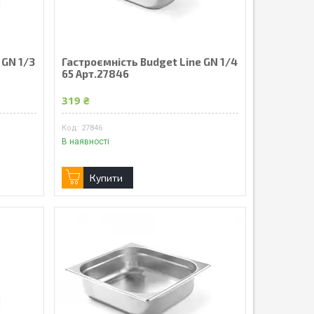
 GN 1/3
Гастроємність Budget Line GN 1/4
65 Арт.27846
319 ₴
27846
В наявності
Купити