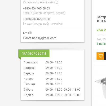
Катерина (мебелі, стільці)
+380 (50) 465-58-03
Тетяна (касові апарати, сервіс)
Гастр
+380 (50) 465-83-80
100 
Влада (посуд, побут. техніка)
264 
avrora.nep1@gmail.com
2
В наяв
ГРАФІК РОБОТИ
Понеділок
09:00
18:00
Вівторок
09:00
18:00
Середа
09:00
18:00
Четвер
09:00
18:00
Пʼятниця
09:00
18:00
Субота
09:00
18:00
09:00
18:00
Неділя
09:00
18:00
09:00
18:00