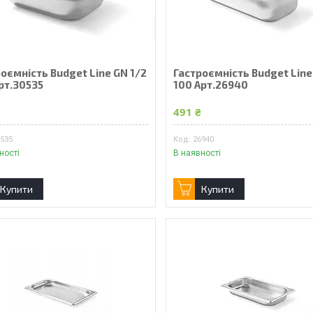
оємність Budget Line GN 1/2
Гастроємність Budget Line
рт.30535
100 Арт.26940
₴
491 ₴
0535
26940
ності
В наявності
Купити
Купити