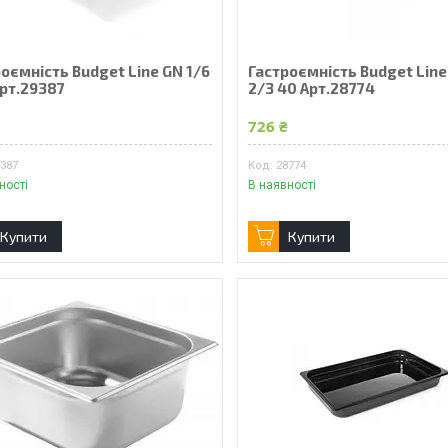
оємність Budget Line GN 1/6
Гастроємність Budget Line
Арт.29387
2/3 40 Арт.28774
₴
726 ₴
9387
28774
ності
В наявності
Купити
Купити