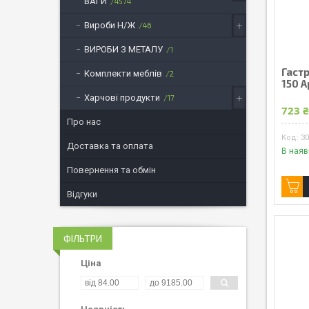
ВАГИ
4574
Вироби Н/Ж
46
ВИРОБИ З МЕТАЛУ
1
Гастр
Комплекти меблів
2
150 А
Харчові продукти
17
723 
Про нас
3
Доставка та оплата
В наяв
Повернення та обмін
Відгуки
ФІЛЬТРИ
Ціна