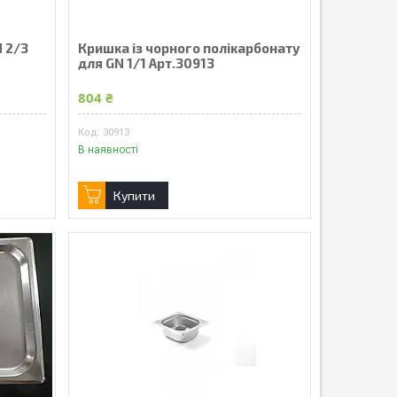
N 2/3
Кришка із чорного полікарбонату
для GN 1/1 Арт.30913
804 ₴
30913
В наявності
Купити