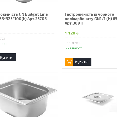
оємність GN Budget Line
Гастроємність із чорного
53*325*100(h) Арт.25703
полікарбонату GN1/1 (Н) 
Арт.30911
₴
1 128 ₴
5703
30911
ності
В наявності
Купити
Купити