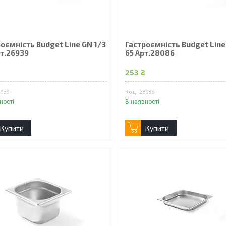
оємність Budget Line GN 1/3
Гастроємність Budget Line
рт.26939
65 Арт.28086
₴
253 ₴
6939
28086
ності
В наявності
Купити
Купити