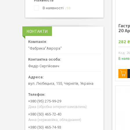
Наявність
В наявності
59
Гастр
20 А
КОНТАКТИ
282 
"Фабрика"Аврора"
2
В наяв
Федір Сергійович
вул. Любецька, 155, Чернігів, Україна
+380 (95) 275-99-29
Діма (обробка інтернет-замовлень)
+380 (50) 465-72-40
Анна (нержавійка, обладнання)
+380 (50) 465-74-93