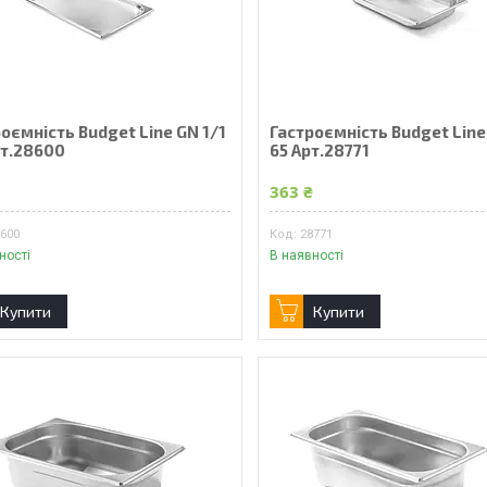
оємність Budget Line GN 1/1
Гастроємність Budget Line
рт.28600
65 Арт.28771
₴
363 ₴
8600
28771
ності
В наявності
Купити
Купити