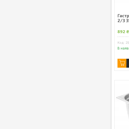
Гастр
2/3 3
892 
2
В наяв