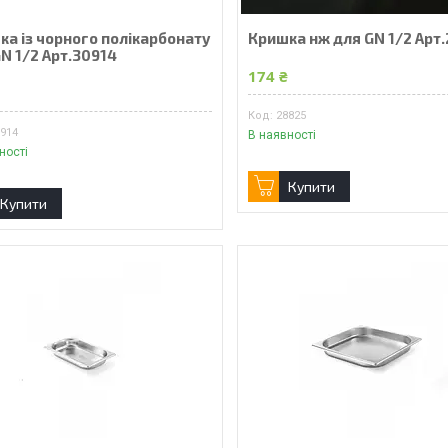
ка із чорного полікарбонату
Кришка нж для GN 1/2 Арт
N 1/2 Арт.30914
174 ₴
₴
28825
0914
В наявності
ності
Купити
Купити