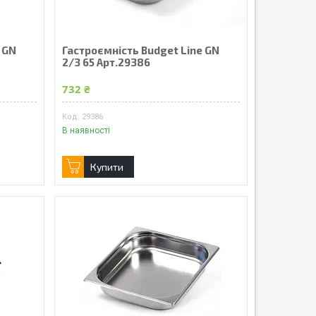
 GN
Гастроємність Budget Line GN
2/3 65 Арт.29386
732 ₴
29386
В наявності
Купити