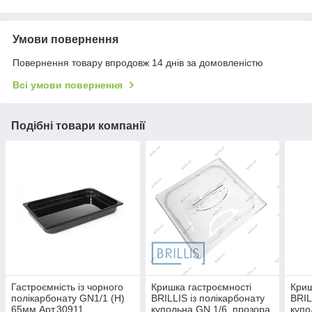
Умови повернення
Повернення товару впродовж 14 днів за домовленістю
Всі умови повернення
Подібні товари компанії
Гастроємність із чорного
Кришка гастроємності
Криш
полікарбонату GN1/1 (Н)
BRILLIS із полікарбонату
BRIL
65мм Арт.30911
купольна GN 1/6, прозора,
купо