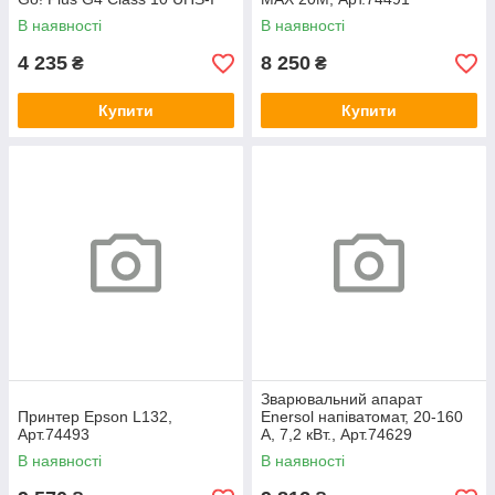
U3 V30 A2 + SD-adapter,
В наявності
В наявності
Арт.74496
4 235
8 250
₴
₴
Купити
Купити
Зварювальний апарат
Принтер Epson L132,
Enersol напіватомат, 20-160
Арт.74493
A, 7,2 кВт., Арт.74629
В наявності
В наявності