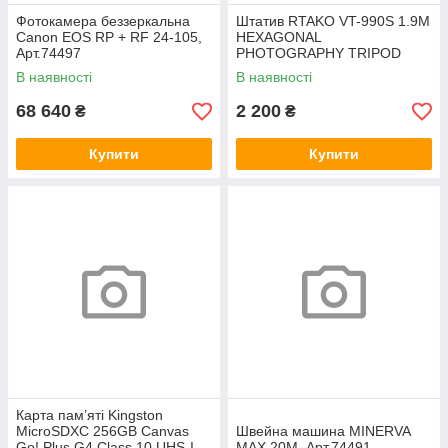
Фотокамера беззеркальна
Штатив RTAKO VT-990S 1.9M
Canon EOS RP + RF 24-105,
HEXAGONAL
Арт.74497
PHOTOGRAPHY TRIPOD
Black, Арт.74494
В наявності
В наявності
68 640
2 200
₴
₴
Купити
Купити
Карта пам’яті Kingston
MicroSDXC 256GB Canvas
Швейна машина MINERVA
Go! Plus G4 Class 10 UHS-I
MAX 20M, Арт.74491