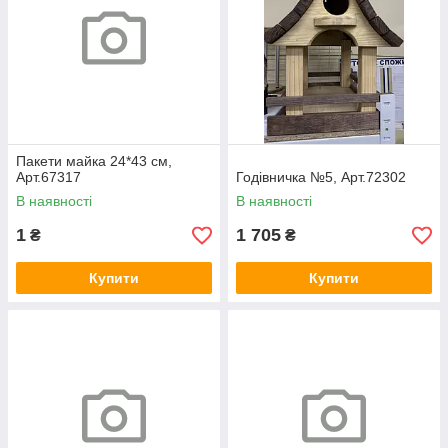
Пакети майка 24*43 см,
Арт.67317
Годівничка №5, Арт.72302
В наявності
В наявності
1
1 705
₴
₴
Купити
Купити