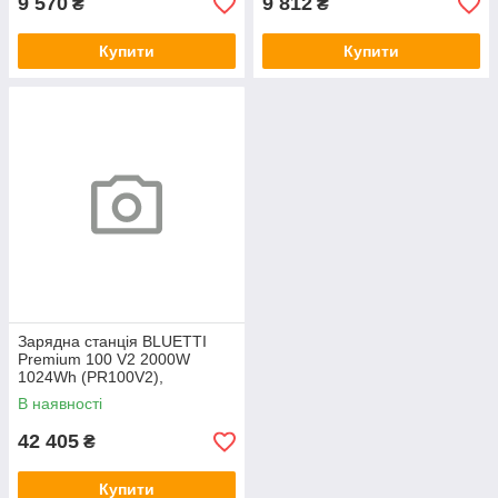
9 570
9 812
₴
₴
Купити
Купити
Зарядна станція BLUETTI
Premium 100 V2 2000W
1024Wh (PR100V2),
Арт.74492
В наявності
42 405
₴
Купити