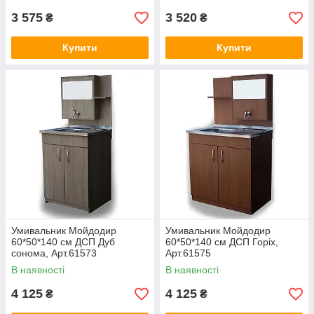
3 575
3 520
₴
₴
Купити
Купити
Умивальник Мойдодир
Умивальник Мойдодир
60*50*140 см ДСП Дуб
60*50*140 см ДСП Горіх,
сонома, Арт.61573
Арт.61575
В наявності
В наявності
4 125
4 125
₴
₴