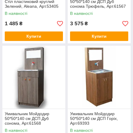
Стіл пластиковий круглий
50*50*140 см ДСП Дуб
Зелений, Aleana, Арт.53405
сонома Трюфель, Арт.61567
В наявності
В наявності
1 485
3 575
₴
₴
Купити
Купити
Умивальник Мойдодир
Умивальник Мойдодир
50*50*140 см ДСП Дуб
50*50*140 см ДСП Горіх,
сонома, Арт.61568
Арт.69393
В наявності
В наявності