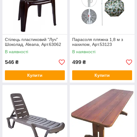
Стілець пластиковий "Луч"
Парасоля пляжна 1,8 м з
Шоколад, Aleana, Арт.63062
нахилом, Арт.53123
В наявності
В наявності
546
499
₴
₴
Купити
Купити