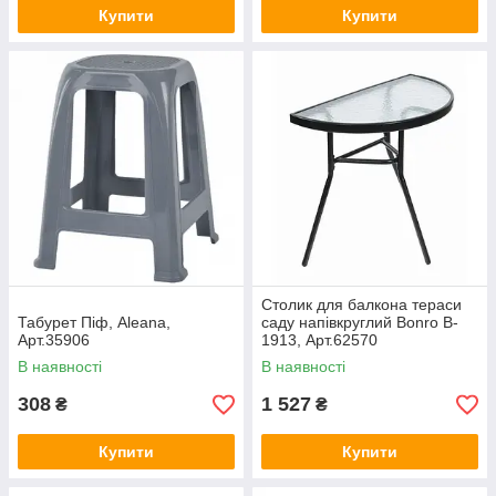
Купити
Купити
Столик для балкона тераси
Табурет Піф, Aleana,
саду напівкруглий Bonro B-
Арт.35906
1913, Арт.62570
В наявності
В наявності
308
1 527
₴
₴
Купити
Купити