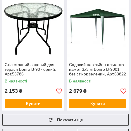
Стіл скляний садовий для
Садовий павільйон альтанка
тераси Bonro B-90 чорний,
намет 3х3 м Bonro B-9001
Арт.53786
без стінок зелений, Арт.63822
В наявності
В наявності
2 153
2 679
₴
₴
Купити
Купити
Показати ще