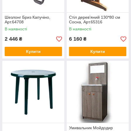
Шезлонг Бриз Капучіно,
Стіл дерев’яний 130*80 см
Арт.64708
Сосна, Арт.65316
В наявності
В наявності
2 446
6 160
₴
₴
Купити
Купити
Умивальник Мойдодир