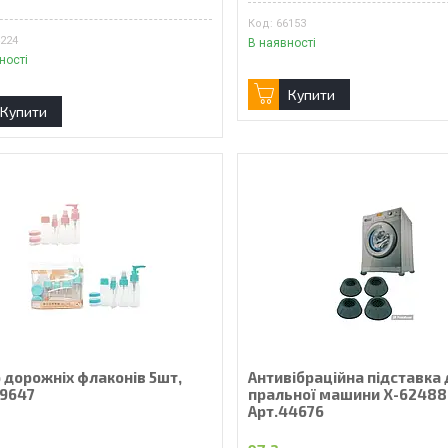
₴
66153
4224
В наявності
ності
Купити
Купити
 дорожніх флаконів 5шт,
Антивібраційна підставка
69647
пральної машини Х-62488
Арт.44676
₴