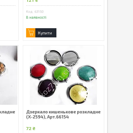
121 ₴
63150
В наявності
Купити
кладне
Дзеркало кишенькове розкладне
(X-2594), Арт.66154
72 ₴