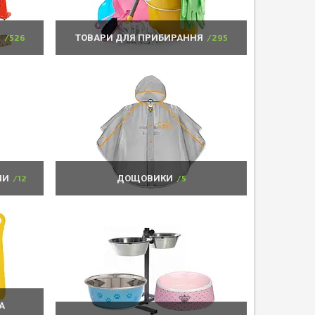
Р
526
ТОВАРИ ДЛЯ ПРИБИРАННЯ
295
НИ
12
ДОЩОВИКИ
5
А