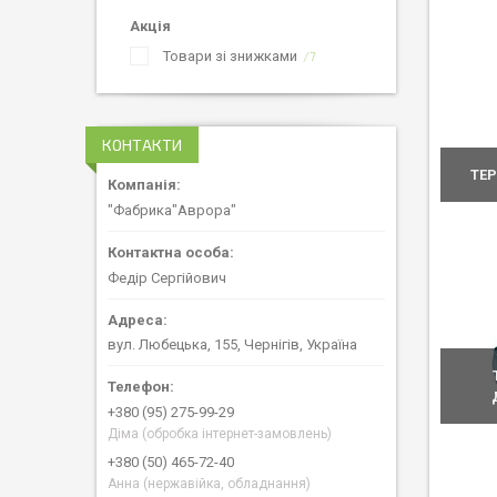
Акція
Товари зі знижками
7
КОНТАКТИ
ТЕ
"Фабрика"Аврора"
Федір Сергійович
вул. Любецька, 155, Чернігів, Україна
+380 (95) 275-99-29
Діма (обробка інтернет-замовлень)
+380 (50) 465-72-40
Анна (нержавійка, обладнання)