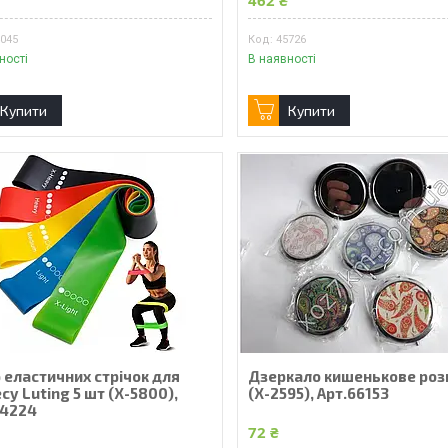
462 ₴
4045
45726
ності
В наявності
Купити
Купити
 еластичних стрічок для
Дзеркало кишенькове роз
су Luting 5 шт (X-5800),
(X-2595), Арт.66153
64224
72 ₴