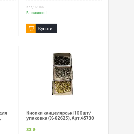
66154
В наявності
Купити
 для
Кнопки канцелярські 100шт/
,
упаковка (X-62625), Арт.45730
33 ₴