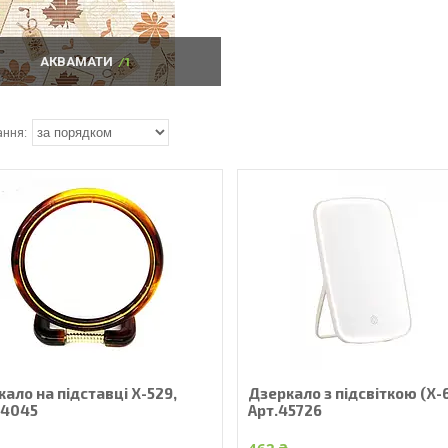
АКВАМАТИ
1
ало на підставці Х-529,
Дзеркало з підсвіткою (Х-
44045
Арт.45726