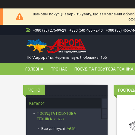
Шановні покупці, зверніть увагу, що замовлення оброб
офо
+380 (95) 275-99-29
+380 (50) 465-72-40
+380 (50) 465-74
ТК "Аврора" м. Чернігів, вул. Любецька, 155
ГОЛОВНА
ПРО НАС
ПОСУД ТА ПОБУТОВА ТЕХНІКА
ГОСПОД
Каталог
ПОСУД ТА ПОБУТОВА
ТЕХНІКА
10227
Все для кухні
4564