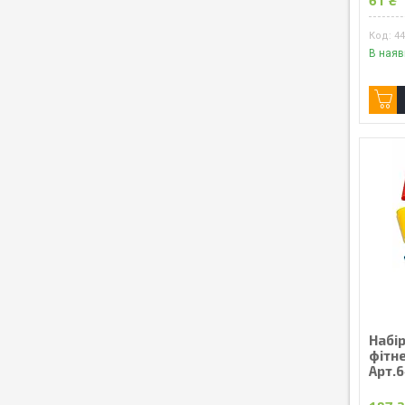
61 ₴
4
В наяв
Набір
фітне
Арт.