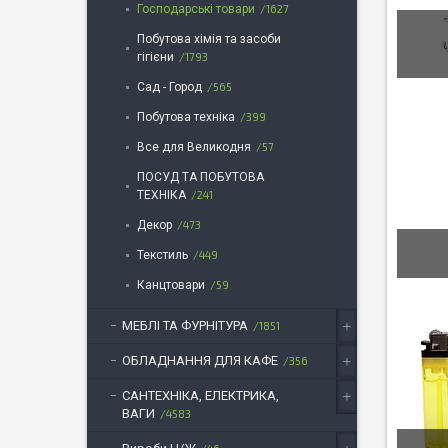
Господарські товари
1627
Побутова хімія та засоби
гігієни
1793
Сад - Город
565
Побутова техніка
399
Все для Великодня
57
ПОСУД ТА ПОБУТОВА
ТЕХНІКА
241
Декор
473
Текстиль
449
Канцтовари
59
МЕБЛІ ТА ФУРНІТУРА
1851
ОБЛАДНАННЯ ДЛЯ КАФЕ
356
САНТЕХНІКА, ЕЛЕКТРИКА,
ВАГИ
4583