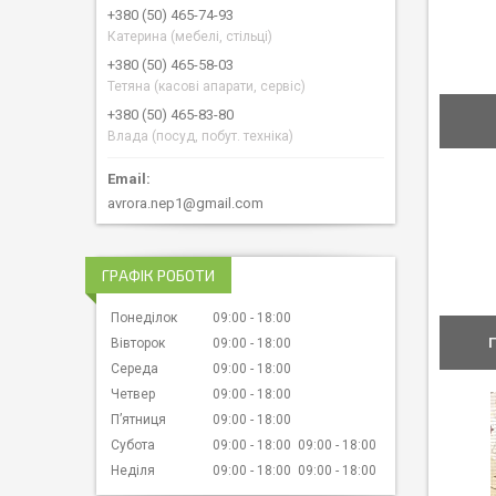
+380 (50) 465-74-93
Катерина (мебелі, стільці)
+380 (50) 465-58-03
Тетяна (касові апарати, сервіс)
+380 (50) 465-83-80
Влада (посуд, побут. техніка)
avrora.nep1@gmail.com
ГРАФІК РОБОТИ
Понеділок
09:00
18:00
Вівторок
09:00
18:00
Середа
09:00
18:00
Четвер
09:00
18:00
Пʼятниця
09:00
18:00
Субота
09:00
18:00
09:00
18:00
Неділя
09:00
18:00
09:00
18:00