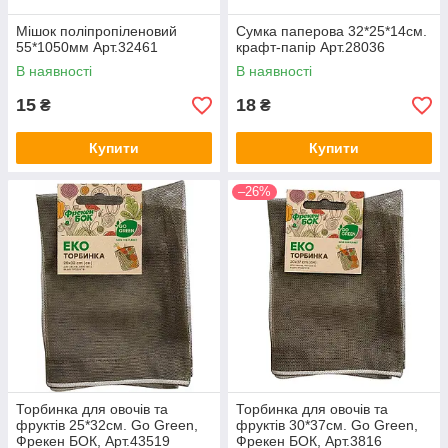
Мішок поліпропіленовий
Сумка паперова 32*25*14см.
55*1050мм Арт.32461
крафт-папір Арт.28036
В наявності
В наявності
15
18
₴
₴
Купити
Купити
–26%
Торбинка для овочів та
Торбинка для овочів та
фруктів 25*32см. Go Green,
фруктів 30*37см. Go Green,
Фрекен БОК, Арт.43519
Фрекен БОК, Арт.3816