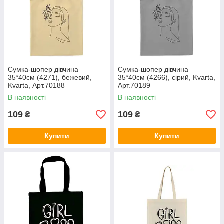
Сумка-шопер дівчина
Сумка-шопер дівчина
35*40см (4271), бежевий,
35*40см (4266), сірий, Kvarta,
Kvarta, Арт.70188
Арт.70189
В наявності
В наявності
109
109
₴
₴
Купити
Купити