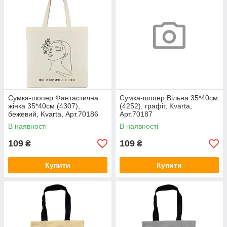
Сумка-шопер Фантастична
Сумка-шопер Вільна 35*40см
жінка 35*40см (4307),
(4252), графіт, Kvarta,
бежевий, Kvarta, Арт.70186
Арт.70187
В наявності
В наявності
109
109
₴
₴
Купити
Купити