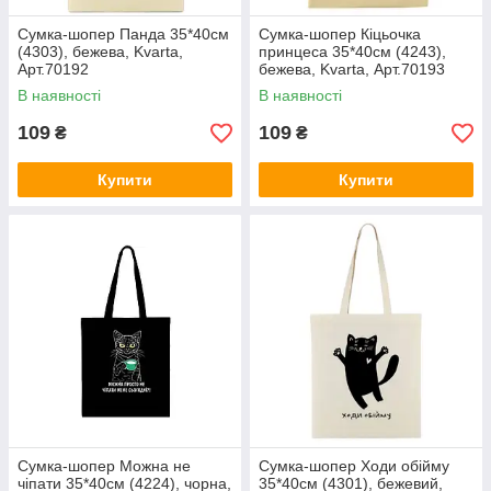
Сумка-шопер Панда 35*40см
Сумка-шопер Кіцьочка
(4303), бежева, Kvarta,
принцеса 35*40см (4243),
Арт.70192
бежева, Kvarta, Арт.70193
В наявності
В наявності
109
109
₴
₴
Купити
Купити
Сумка-шопер Можна не
Сумка-шопер Ходи обійму
чіпати 35*40см (4224), чорна,
35*40см (4301), бежевий,