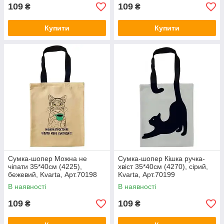
109
109
₴
₴
Купити
Купити
Сумка-шопер Можна не
Сумка-шопер Кішка ручка-
чіпати 35*40см (4225),
хвіст 35*40см (4270), сірий,
бежевий, Kvarta, Арт.70198
Kvarta, Арт.70199
В наявності
В наявності
109
109
₴
₴