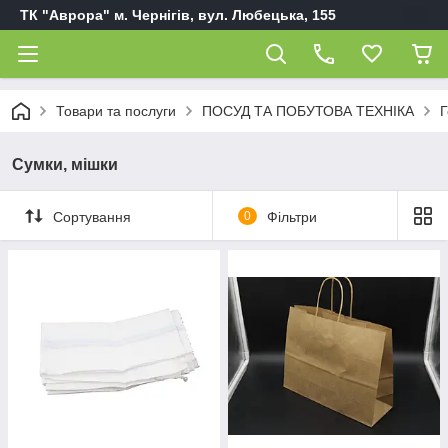
ТК "Аврора" м. Чернігів, вул. Любецька, 155
Товари та послуги
ПОСУД ТА ПОБУТОВА ТЕХНІКА
Г
Сумки, мішки
Сортування
0
Фільтри