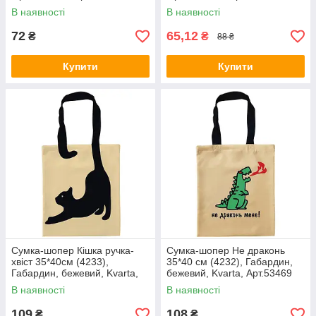
В наявності
В наявності
72
65,12
₴
₴
88 ₴
Купити
Купити
Сумка-шопер Кішка ручка-
Сумка-шопер Не драконь
хвіст 35*40см (4233),
35*40 см (4232), Габардин,
Габардин, бежевий, Kvarta,
бежевий, Kvarta, Арт.53469
Арт.53468
В наявності
В наявності
109
108
₴
₴