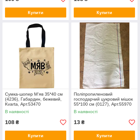
Купити
Купити
Сумка-шопер М'яв 35*40 см
Поліпропиленовий
(4236), Габардин, бежевий,
господарчий цукровий мішок
Kvarta, Арт.53470
55*100 см (0127), Арт.55970
В наявності
В наявності
108
13
₴
₴
Купити
Купити