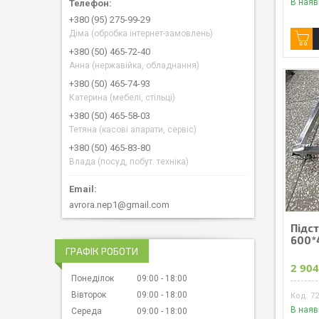
В наяв
+380 (95) 275-99-29
Діма (обробка інтернет-замовлень)
+380 (50) 465-72-40
Анна (нержавійка, обладнання)
+380 (50) 465-74-93
Катерина (мебелі, стільці)
+380 (50) 465-58-03
Тетяна (касові апарати, сервіс)
+380 (50) 465-83-80
Влада (посуд, побут. техніка)
avrora.nep1@gmail.com
Підст
600*
ГРАФІК РОБОТИ
2 904
Понеділок
09:00
18:00
Вівторок
09:00
18:00
7
В наяв
Середа
09:00
18:00