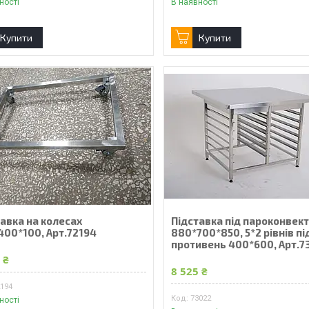
ності
В наявності
Купити
Купити
авка на колесах
Підставка під пароконвек
400*100, Арт.72194
880*700*850, 5*2 рівнів пі
противень 400*600, Арт.7
 ₴
8 525 ₴
2194
73022
ності