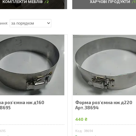
КОМПЛЕКТИ МЕБЛІВ
2
ХАРЧОВІ ПРОДУКТИ
1
а роз'ємна нж д160
Форма роз'ємна нж д220
38695
Арт.38694
₴
440 ₴
8695
38694