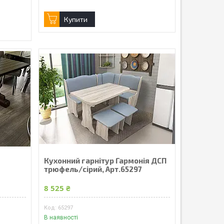
Купити
Кухонний гарнітур Гармонія ДСП
трюфель/сірий, Арт.65297
8 525 ₴
65297
В наявності