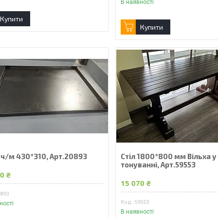
В наявності
Купити
Купити
 ч/м 430*310, Арт.20893
Стіл 1800*800 мм Вільха у
тонуванні, Арт.59553
0 ₴
15 070 ₴
0893
59553
ності
В наявності