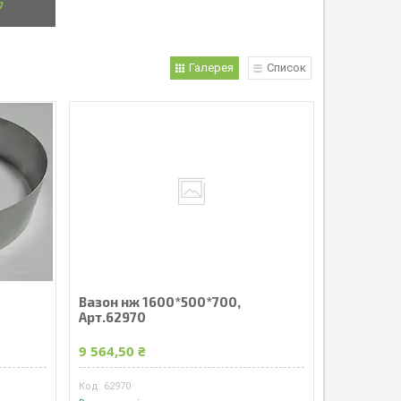
7
Галерея
Список
Вазон нж 1600*500*700,
Арт.62970
9 564,50 ₴
62970