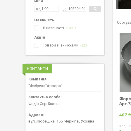
Ціна
Наявність
В наявності
17087
Акція
Товари зі знижками
223
КОНТАКТИ
"Фабрика"Аврора"
Форм
Арт.
Федір Сергійович
407 
вул. Любецька, 155, Чернігів, Україна
3