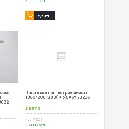
В наявності
Купити
томат
Підставка під гастроємності
д
1360*280*200(145), Арт.73235
3022
3 597 ₴
73235
В наявності