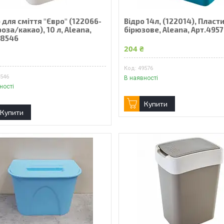
 для сміття "Євро" (122066-
Відро 14л, (122014), Пласти
роза/какао), 10 л, Aleana,
бірюзове, Aleana, Арт.495
48546
204 ₴
₴
49576
8546
В наявності
ності
Купити
Купити