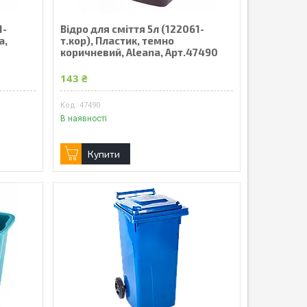
1-
Відро для сміття 5л (122061-
a,
т.кор), Пластик, темно
коричневий, Aleana, Арт.47490
143 ₴
47490
В наявності
Купити