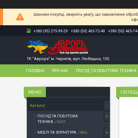
Шановні покупці, зверніть увагу, що замовлення оброб
офо
+380 (95) 275-99-29
+380 (50) 465-72-40
+380 (50) 465-74
ТК "Аврора" м. Чернігів, вул. Любецька, 155
ГОЛОВНА
ПРО НАС
ПОСУД ТА ПОБУТОВА ТЕХНІКА
ГОСПОД
Каталог
ПОСУД ТА ПОБУТОВА
ТЕХНІКА
10255
МЕБЛІ ТА ФУРНІТУРА
1863