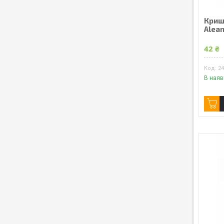
Кришк
Alea
42 ₴
2
В наяв