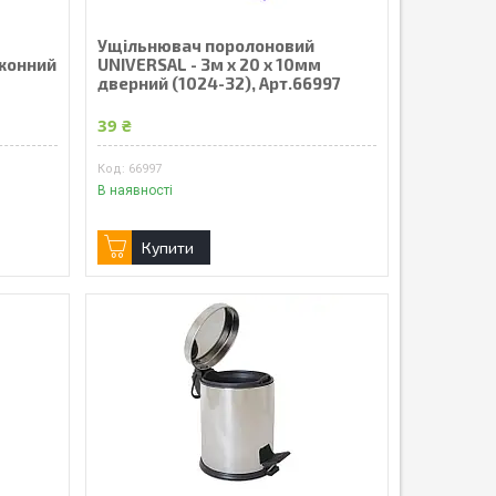
Ущільнювач поролоновий
іконний
UNIVERSAL - 3м x 20 x 10мм
дверний (1024-32), Арт.66997
39 ₴
66997
В наявності
Купити