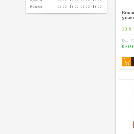
Неділя
09:00
18:00
09:00
18:00
Кноп
упако
33 ₴
4
В наяв