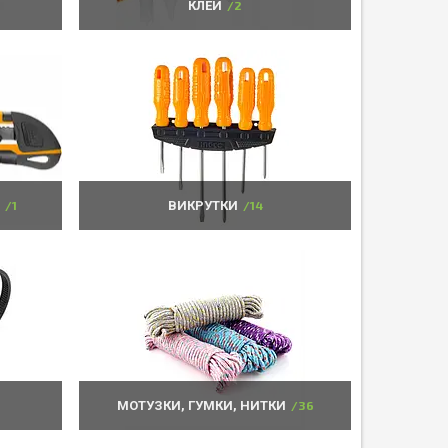
КЛЕЙ
2
Т
1
ВИКРУТКИ
14
МОТУЗКИ, ГУМКИ, НИТКИ
36