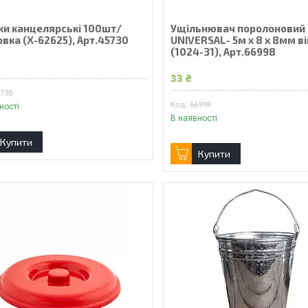
ки канцелярські 100шт/
Ущільнювач поролоновий
вка (X-62625), Арт.45730
UNIVERSAL- 5м x 8 x 8мм в
(1024-31), Арт.66998
33 ₴
5730
66998
ності
В наявності
Купити
Купити