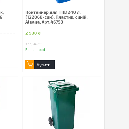
к,
Контейнер для ТПВ 240 л,
76
(122068-син), Пластик, синій,
Aleana, Арт.46753
2 530 ₴
46753
В наявності
Купити