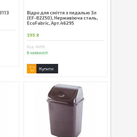
8113
Відро для сміття з педалью 3л
(EF-82250), Нержавіюча сталь,
EcoFabric, Арт.46295
395 ₴
46295
В наявності
Купити