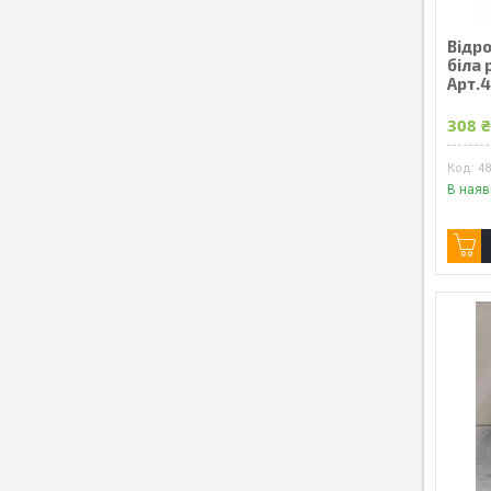
Відро
біла 
Арт.
308 
4
В наяв