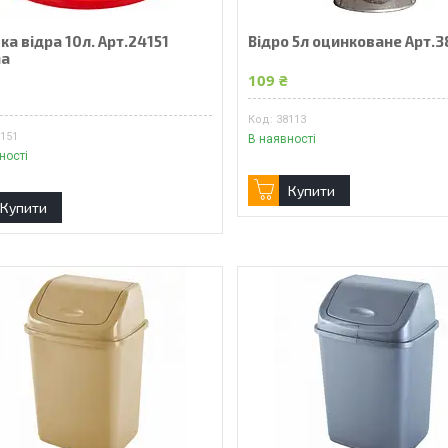
а відра 10л. Арт.24151
Відро 5л оцинковане Арт.3
na
109 ₴
38113
4151
В наявності
ності
Купити
Купити