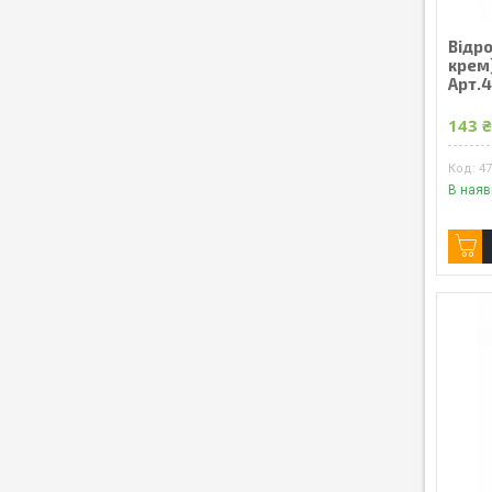
Відро
крем)
Арт.
143 
4
В наяв