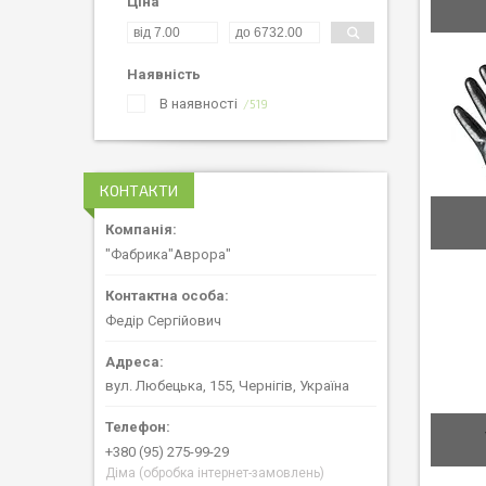
Ціна
Наявність
В наявності
519
КОНТАКТИ
"Фабрика"Аврора"
Федір Сергійович
вул. Любецька, 155, Чернігів, Україна
+380 (95) 275-99-29
Діма (обробка інтернет-замовлень)