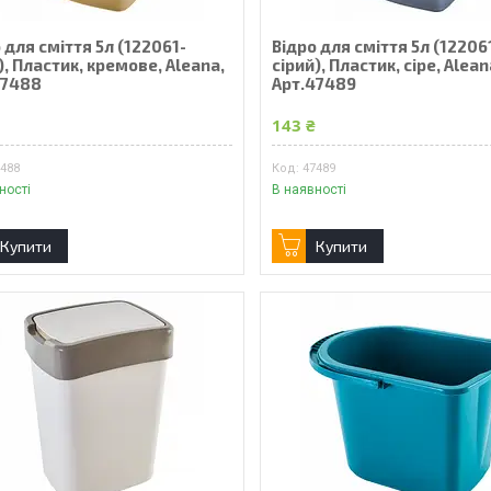
 для сміття 5л (122061-
Відро для сміття 5л (12206
, Пластик, кремове, Aleana,
сірий), Пластик, сіре, Alean
47488
Арт.47489
₴
143 ₴
7488
47489
ності
В наявності
Купити
Купити