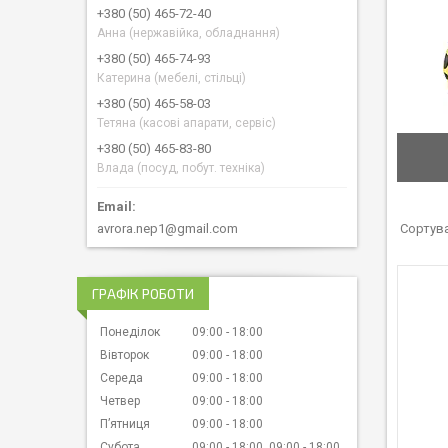
+380 (50) 465-72-40
Анна (нержавійка, обладнання)
+380 (50) 465-74-93
Катерина (мебелі, стільці)
+380 (50) 465-58-03
Тетяна (касові апарати, сервіс)
+380 (50) 465-83-80
Влада (посуд, побут. техніка)
avrora.nep1@gmail.com
ГРАФІК РОБОТИ
Понеділок
09:00
18:00
Вівторок
09:00
18:00
Середа
09:00
18:00
Четвер
09:00
18:00
Пʼятниця
09:00
18:00
Субота
09:00
18:00
09:00
18:00