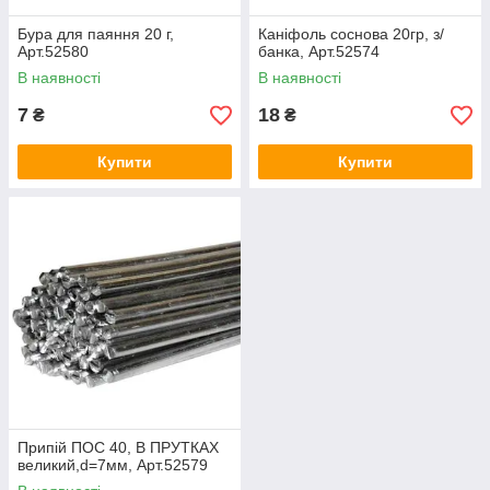
Бура для паяння 20 г,
Каніфоль соснова 20гр, з/
Арт.52580
банка, Арт.52574
В наявності
В наявності
7
18
₴
₴
Купити
Купити
Припій ПОС 40, В ПРУТКАХ
великий,d=7мм, Арт.52579