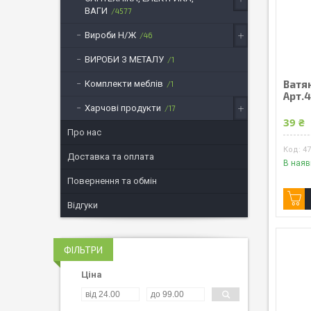
ВАГИ
4577
Вироби Н/Ж
46
ВИРОБИ З МЕТАЛУ
1
Ватян
Комплекти меблів
1
Арт.
Харчові продукти
17
39 ₴
Про нас
4
Доставка та оплата
В наяв
Повернення та обмін
Відгуки
ФІЛЬТРИ
Ціна