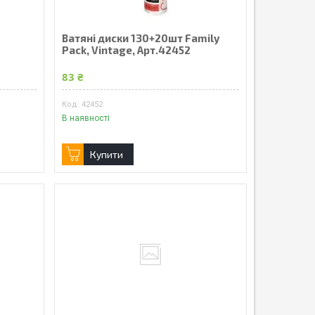
Ватяні диски 130+20шт Family
Pack, Vintage, Арт.42452
83 ₴
42452
В наявності
Купити