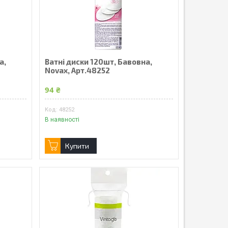
а,
Ватні диски 120шт, Бавовна,
Novax, Арт.48252
94 ₴
48252
В наявності
Купити