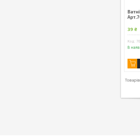
Ватні
Арт.
39 ₴
7
В наяв