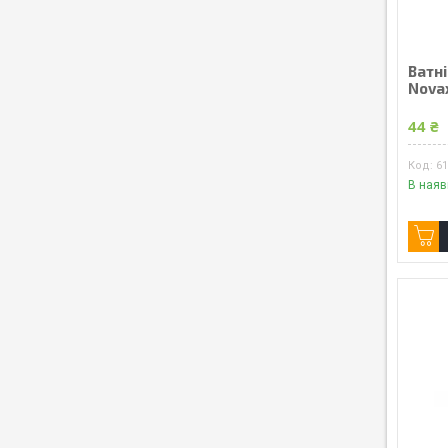
Ватні
Novax
44 ₴
6
В наяв