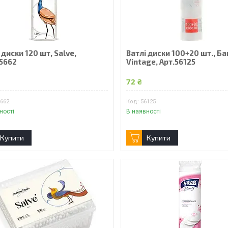
 диски 120 шт, Salve,
Ватлі диски 100+20 шт., Ба
55662
Vintage, Арт.56125
72 ₴
5662
56125
ності
В наявності
Купити
Купити