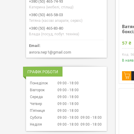
+380 (50) 465-74-93
Катерина (мебелі, стільці)
+380 (50) 465-58-03
Тетяна (касові апарати, сервіс)
Ватя
+380 (50) 465-83-80
боксі
Влада (посуд, побут. техніка)
57 ₴
avrora.nep1@gmail.com
5
В наяв
ГРАФІК РОБОТИ
Понеділок
09:00
18:00
Вівторок
09:00
18:00
Середа
09:00
18:00
Четвер
09:00
18:00
Пʼятниця
09:00
18:00
Субота
09:00
18:00
09:00
18:00
Неділя
09:00
18:00
09:00
18:00