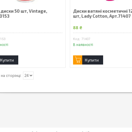
 диски 50 шт, Vintage,
Диски ватяні косметичні 1
70153
шт, Lady Cotton, Арт.71407
88 ₴
0153
71407
ності
В наявності
Купити
Купити