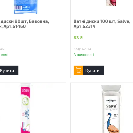
 диски 80шт, Бавовна,
Ватні диски 100 шт, Salve,
, Арт.61460
Арт.62314
83 ₴
1460
62314
ності
В наявності
Купити
Купити