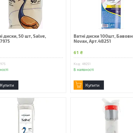
і диски, 50 шт, Salve,
Ватні диски 100шт, Бавовн
47975
Novax, Арт.48251
61 ₴
7975
48251
ності
В наявності
Купити
Купити