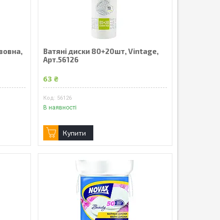
вовна,
Ватяні диски 80+20шт, Vintage,
Арт.56126
63 ₴
56126
В наявності
Купити