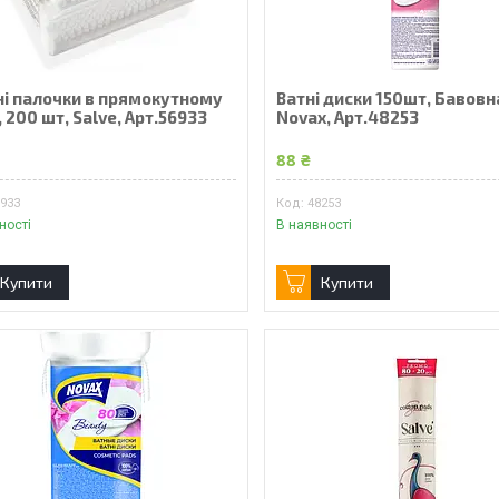
ні палочки в прямокутному
Ватні диски 150шт, Бавовн
, 200 шт, Salve, Арт.56933
Novax, Арт.48253
88 ₴
6933
48253
ності
В наявності
Купити
Купити