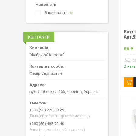
Наявність
В наявності
18
Ватні
Арт.
КОНТАКТИ
88 ₴
"Фабрика"Аврора"
5
В наяв
Федір Сергійович
вул. Любецька, 155, Чернігів, Україна
+380 (95) 275-99-29
Діма (обробка інтернет-замовлень)
+380 (50) 465-72-40
Анна (нержавійка, обладнання)