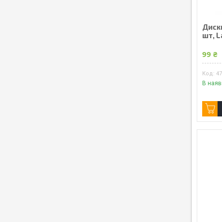
Диски
шт, L
99 ₴
4
В наяв