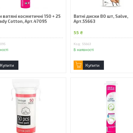
 ватяні косметичні 150 + 25
Ватні диски 80 шт, Salve,
ady Cotton, Арт.47095
Арт.55663
55 ₴
7095
55663
ності
В наявності
Купити
Купити