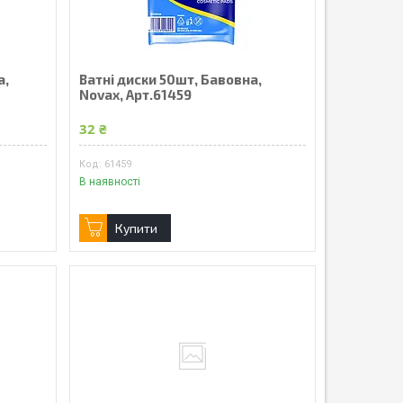
а,
Ватні диски 50шт, Бавовна,
Novax, Арт.61459
32 ₴
61459
В наявності
Купити