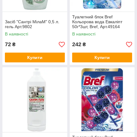
Туалетний блок Bref
Засіб "Сантрі МілаМ" 0,5 л.
Кольорова вода Евкаліпт
гель Арт.9802
50г*3шт, Bref, Арт.49164
В наявності
В наявності
72
242
₴
₴
Купити
Купити