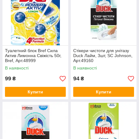
Туалетний блок Bref Сила
Стікери чистоти для унітазу
Актив Лимонна Свіжість 50г,
Duck Лайм, 3шт, SC Johnson,
Bref, Арт.48999
Арт.49160
В наявності
В наявності
99
94
₴
₴
Купити
Купити