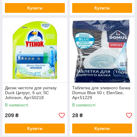
Купити
Купити
Диски чистоти для унітазу
Таблетка для зливного бачка
Duck Цитрус, 6 шт, SC
Domus Blue 50 г, ElenSee,
Johnson, Арт.50218
Арт.51229
В наявності
В наявності
209
28
₴
₴
Купити
Купити