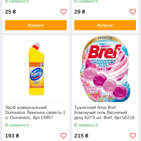
В наявності
В наявності
25
29
₴
₴
Купити
Купити
Засіб універсальний
Туалетний блок Bref
Domestos Лимонна свіжість 1
Блискучий гель Весняний
л, Domestos, Арт.19957
дощ 42г*3 шт, Bref, Арт.50216
В наявності
В наявності
193
215
₴
₴