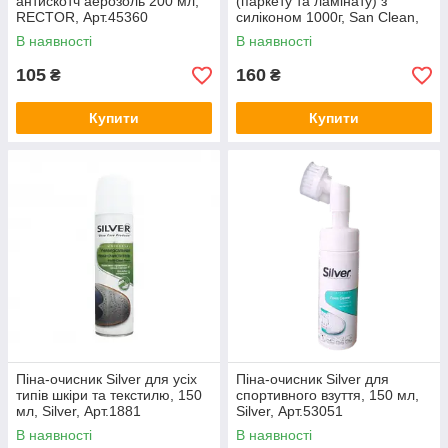
антискотч аерозоль 200 мл,
(паркету та ламінату) з
RECTOR, Арт.45360
силіконом 1000г, San Clean,
Арт.47896
В наявності
В наявності
105
160
₴
₴
Купити
Купити
Піна-очисник Silver для усіх
Піна-очисник Silver для
типів шкіри та текстилю, 150
спортивного взуття, 150 мл,
мл, Silver, Арт.1881
Silver, Арт.53051
В наявності
В наявності