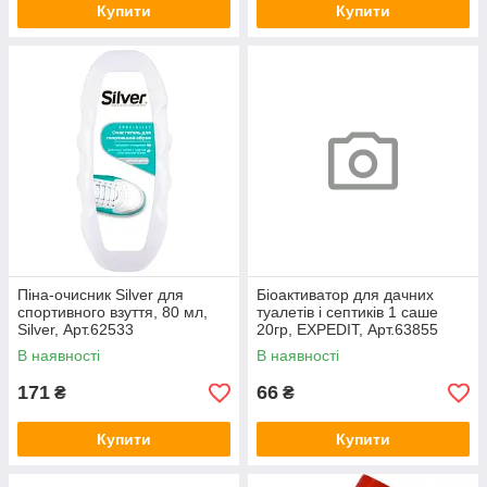
Купити
Купити
Піна-очисник Silver для
Біоактиватор для дачних
спортивного взуття, 80 мл,
туалетів і септиків 1 саше
Silver, Арт.62533
20гр, EXPEDIT, Арт.63855
В наявності
В наявності
171
66
₴
₴
Купити
Купити