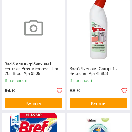
Засіб для вигрібних ям і
септиків Bros Microbec Ultra
Засіб Чистюня Сантрі 1 л,
20г, Bros, Арт.9805
Чистюня, Арт.48803
В наявності
В наявності
94
88
₴
₴
Купити
Купити