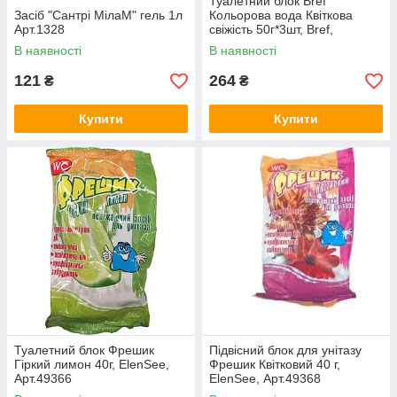
Туалетний блок Bref
Засіб "Сантрі МілаМ" гель 1л
Кольорова вода Квіткова
Арт.1328
свіжість 50г*3шт, Bref,
Арт.49165
В наявності
В наявності
121
264
₴
₴
Купити
Купити
Туалетний блок Фрешик
Підвісний блок для унітазу
Гіркий лимон 40г, ElenSee,
Фрешик Квітковий 40 г,
Арт.49366
ElenSee, Арт.49368