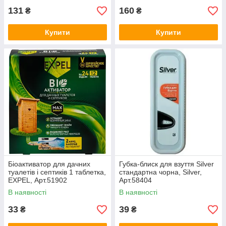
131
160
₴
₴
Купити
Купити
Біоактиватор для дачних
Губка-блиск для взуття Silver
туалетів і септиків 1 таблетка,
стандартна чорна, Silver,
EXPEL, Арт.51902
Арт.58404
В наявності
В наявності
33
39
₴
₴