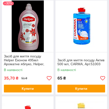
–30%
Засіб для миття посуду
Helper Економ 495мл
Засіб для миття посуду Актив
Ароматне яблуко, Helper,
500 мл, CARMA, Арт.51003
Арт.50773
В наявності
В наявності
35,70
65
₴
₴
51 ₴
Купити
Купити