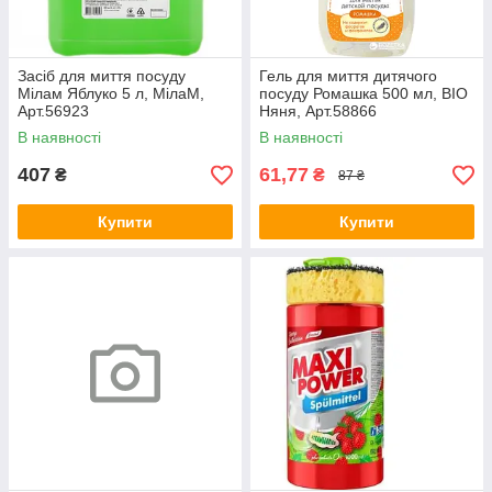
Засіб для миття посуду
Гель для миття дитячого
Мілам Яблуко 5 л, МілаМ,
посуду Ромашка 500 мл, BIO
Арт.56923
Няня, Арт.58866
В наявності
В наявності
407
61,77
₴
₴
87 ₴
Купити
Купити