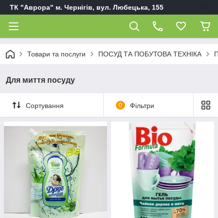
ТК "Аврора" м. Чернігів, вул. Любецька, 155
Товари та послуги
ПОСУД ТА ПОБУТОВА ТЕХНІКА
П
Для миття посуду
Сортування
0
Фільтри