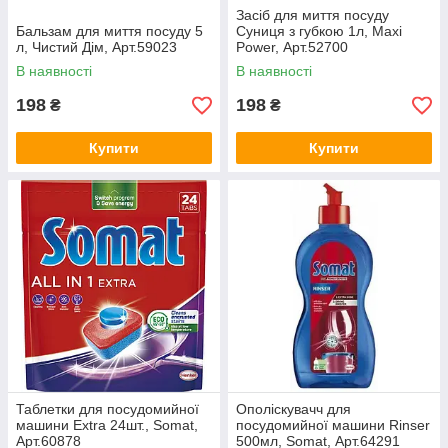
Засіб для миття посуду
Бальзам для миття посуду 5
Суниця з губкою 1л, Maxi
л, Чистий Дім, Арт.59023
Power, Арт.52700
В наявності
В наявності
198
198
₴
₴
Купити
Купити
Таблетки для посудомийної
Ополіскувачч для
машини Extra 24шт., Somat,
посудомийної машини Rinser
Арт.60878
500мл, Somat, Арт.64291