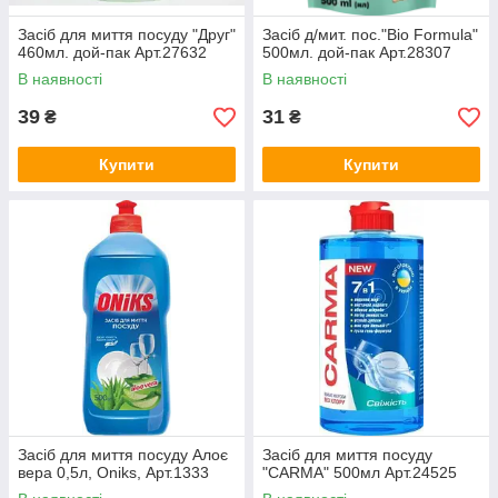
Засіб для миття посуду "Друг"
Засіб д/мит. пос."Bio Formula"
460мл. дой-пак Арт.27632
500мл. дой-пак Арт.28307
В наявності
В наявності
39
31
₴
₴
Купити
Купити
Засіб для миття посуду Алоє
Засіб для миття посуду
вера 0,5л, Oniks, Арт.1333
"CARMA" 500мл Арт.24525