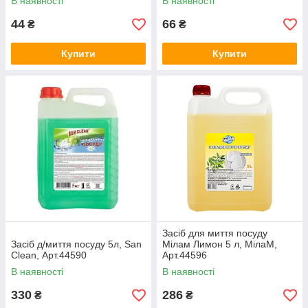
В наявності
В наявності
44
66
₴
₴
Купити
Купити
Засіб для миття посуду
Засіб д/миття посуду 5л, San
Мілам Лимон 5 л, МілаМ,
Clean, Арт.44590
Арт.44596
В наявності
В наявності
330
286
₴
₴