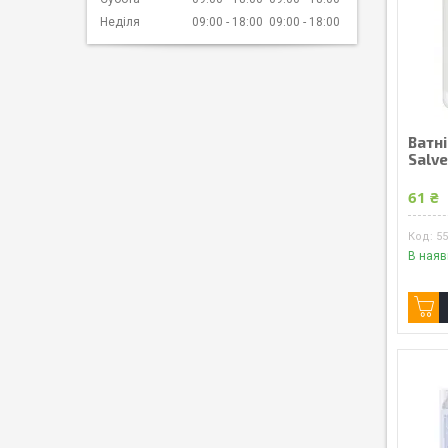
Неділя
09:00
18:00
09:00
18:00
Ватні
Salve
61 ₴
5
В наяв