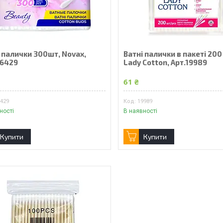
 палички 300шт, Novax,
Ватні палички в пакеті 200
66429
Lady Cotton, Арт.19989
61 ₴
6429
19989
ності
В наявності
Купити
Купити