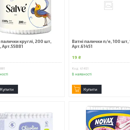
 палички круглі, 200 шт,
Ватні палички п/е, 100 шт, 
, Арт.55881
Арт.61451
19 ₴
5881
61451
ності
В наявності
Купити
Купити