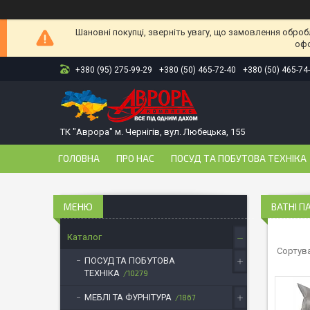
Шановні покупці, зверніть увагу, що замовлення оброб
офо
+380 (95) 275-99-29
+380 (50) 465-72-40
+380 (50) 465-74
ТК "Аврора" м. Чернігів, вул. Любецька, 155
ГОЛОВНА
ПРО НАС
ПОСУД ТА ПОБУТОВА ТЕХНІКА
ВАТНІ П
Каталог
ПОСУД ТА ПОБУТОВА
ТЕХНІКА
10279
МЕБЛІ ТА ФУРНІТУРА
1867