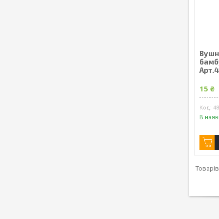
Вушні
бамб
Арт.
15 ₴
4
В наяв