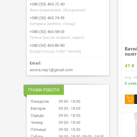
+380 (50) 465-72-40
Анна (нержавійка, обладнання)
+380 (50) 465-74-93
Катерина (мебелі, стільці)
+380 (50) 465-58-03
Тетяна (касові апарати, сервіс)
+380 (50) 465-83-80
Ватні
Влада (посуд, побут. техніка)
політ
47 ₴
avrora.nep1@gmail.com
4
В наяв
ГРАФІК РОБОТИ
Понеділок
09:00
18:00
Вівторок
09:00
18:00
Середа
09:00
18:00
Четвер
09:00
18:00
Пʼятниця
09:00
18:00
Субота
09:00
18:00
09:00
18:00