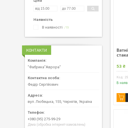
Ціна
Наявність
В наявності
19
Ватні
КОНТАКТИ
стака
53 ₴
"Фабрика"Аврора"
2
В наяв
Федір Сергійович
вул. Любецька, 155, Чернігів, Україна
+380 (95) 275-99-29
Діма (обробка інтернет-замовлень)