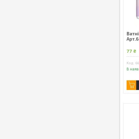
Ватні
Арт.
77 ₴
6
В наяв