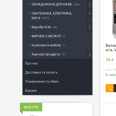
ОБЛАДНАННЯ ДЛЯ КАФЕ
354
САНТЕХНІКА, ЕЛЕКТРИКА,
ВАГИ
4573
Вироби Н/Ж
46
ВИРОБИ З МЕТАЛУ
1
Ватян
Комплекти меблів
1
п/е, 
Харчові продукти
17
76 ₴
Про нас
4
Доставка та оплата
В наяв
Повернення та обмін
Відгуки
ФІЛЬТРИ