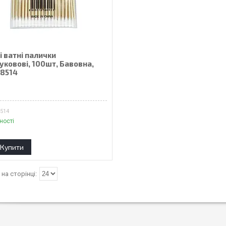
 ватні палички
уковові, 100шт, Бавовна,
48514
8514
ності
Купити