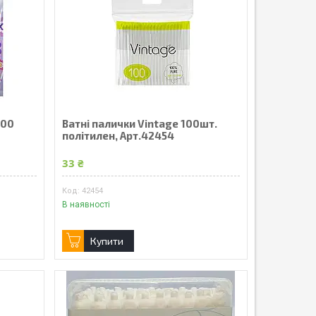
200
Ватні палички Vintage 100шт.
політилен, Арт.42454
33 ₴
42454
В наявності
Купити