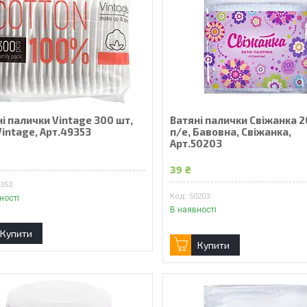
і палички Vintage 300 шт,
Ватяні палички Свіжанка 
Vintage, Арт.49353
п/е, Бавовна, Свіжанка,
Арт.50203
39 ₴
9353
50203
ності
В наявності
Купити
Купити