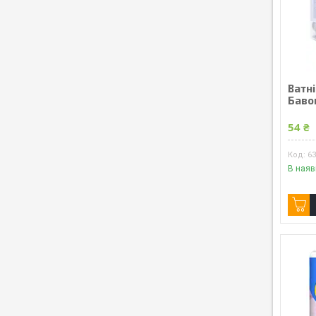
Ватні
Бавов
54 ₴
6
В наяв