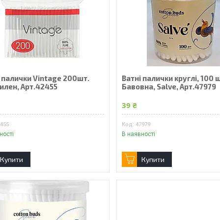
 палички Vintage 200шт.
Ватні палички круглі, 100 
илен, Арт.42455
Бавовна, Salve, Арт.47979
39 ₴
2455
47979
ності
В наявності
Купити
Купити