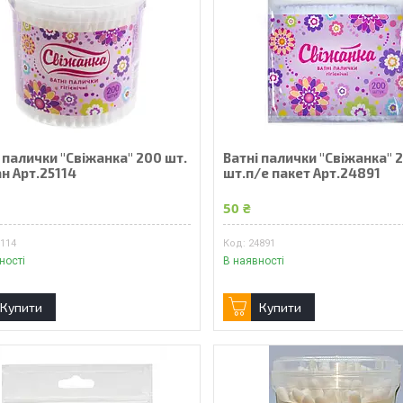
 палички "Свіжанка" 200 шт.
Ватні палички "Свіжанка" 
н Арт.25114
шт.п/е пакет Арт.24891
50 ₴
5114
24891
ності
В наявності
Купити
Купити