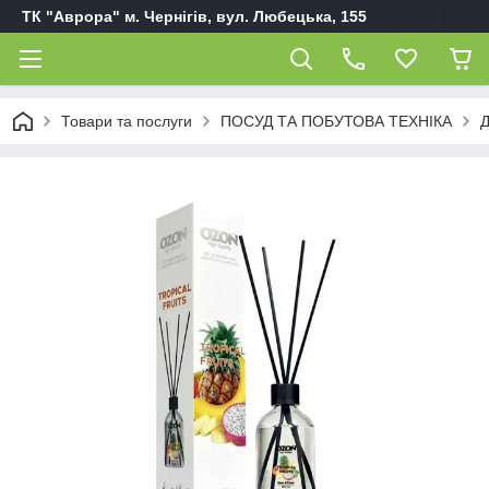
ТК "Аврора" м. Чернігів, вул. Любецька, 155
Товари та послуги
ПОСУД ТА ПОБУТОВА ТЕХНІКА
Д