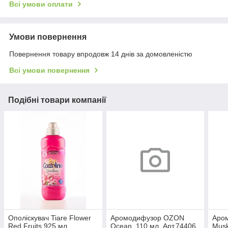
Всі умови оплати
Умови повернення
Повернення товару впродовж 14 днів за домовленістю
Всі умови повернення
Подібні товари компанії
Ополіскувач Tiare Flower
Аромодифузор OZON
Аро
Red Fruits 925 мл,
Ocean, 110 мл, Арт.74406
Musk