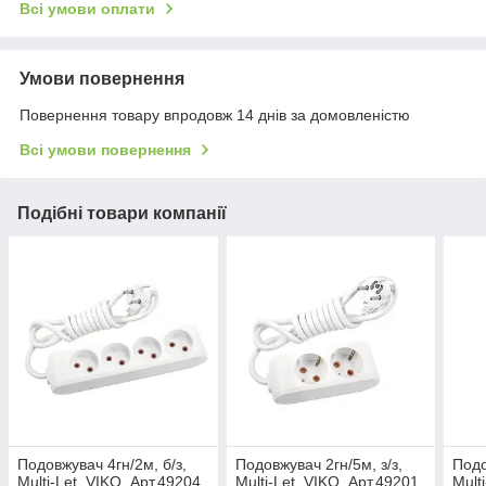
Всі умови оплати
Умови повернення
Повернення товару впродовж 14 днів за домовленістю
Всі умови повернення
Подібні товари компанії
Подовжувач 4гн/2м, б/з,
Подовжувач 2гн/5м, з/з,
Подо
Multi-Let, VIKO, Арт.49204
Multi-Let, VIKO, Арт.49201
Mult