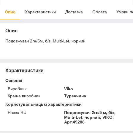
Опис
Характеристики
Доставка
Оплата
Умови п
Опис
Подовжувач 2гн/5м, б/з, Multi-Let, чорний
Характеристики
Основні
Виробник
Viko
Країна виробник
Туреччина
Користувальницькі характеристики
Назва RU
Подовжувач 2гн/5 м, б/з,
Multi-Let, чорний, VIKO,
Арт.49208