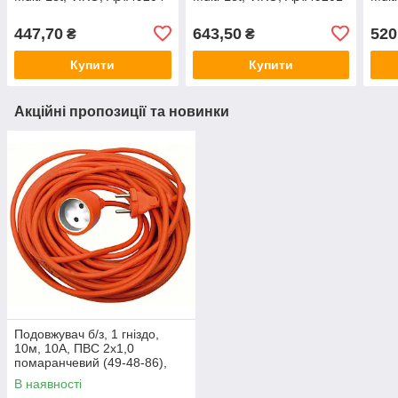
447,70
643,50
520
₴
₴
Купити
Купити
Акційні пропозиції та новинки
Подовжувач б/з, 1 гніздо,
10м, 10А, ПВС 2х1,0
помаранчевий (49-48-86),
MARSO, Арт.63059
В наявності