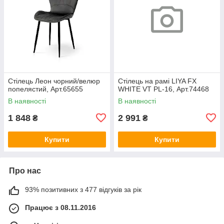
Стілець Леон чорний/велюр
Стілець на рамі LIYA FX
попелястий, Арт.65655
WHITE VT PL-16, Арт.74468
В наявності
В наявності
1 848
2 991
₴
₴
Купити
Купити
Про нас
93% позитивних з 477 відгуків за рік
Працює з 08.11.2016