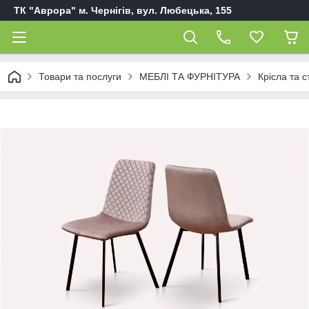
ТК "Аврора" м. Чернігів, вул. Любецька, 155
Товари та послуги
МЕБЛІ ТА ФУРНІТУРА
Крісла та с