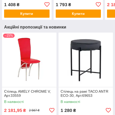
1 408
1 793
2 1
₴
₴
Купити
Купити
Акційні пропозиції та новинки
–15%
Стілець AMELY CHROME V,
Стілець на рамі TACO ANTR
Арт.33559
ECO-30, Арт.69653
В наявності
В наявності
2 181,95
1 280
₴
₴
2 567 ₴