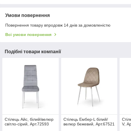
Умови повернення
Повернення товару впродовж 14 днів за домовленістю
Всі умови повернення
Подібні товари компанії
Стілець Айс, білий/велюр
Стілець Ембер-L білий/
Сті
світло-сірий, Арт.72593
велюр бежевий, Арт.67521
V, А