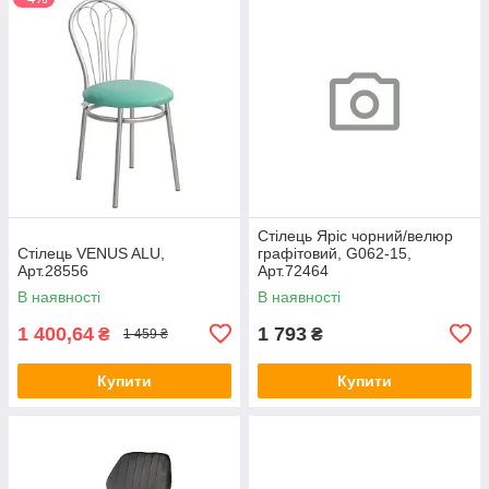
Стілець Яріс чорний/велюр
Стілець VENUS ALU,
графітовий, G062-15,
Арт.28556
Арт.72464
В наявності
В наявності
1 400,64
1 793
₴
₴
1 459 ₴
Купити
Купити