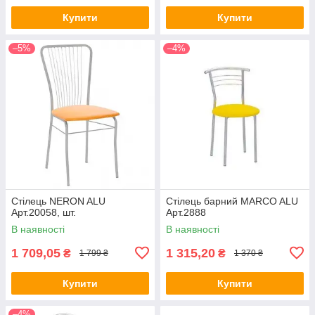
Купити
Купити
–5%
–4%
Стілець NERON ALU
Стілець барний MARCO ALU
Арт.20058, шт.
Арт.2888
В наявності
В наявності
1 709,05
1 315,20
₴
₴
1 799 ₴
1 370 ₴
Купити
Купити
–4%