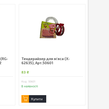
 (RG-
Тендерайзер для м'яса (X-
2
62635), Арт.50601
83 ₴
50601
В наявності
Купити