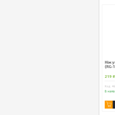
Ніж у
(RG-1
219 
4
В наяв