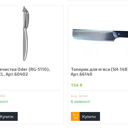
чистка Oder (RG-5110),
Топорик для м'яса (SH-148
EL, Арт.60402
Арт.66140
₴
154 ₴
0402
66140
ності
В наявності
Купити
Купити