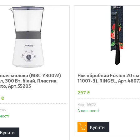
ювач молока (MBC-Y300W)
Ніж обробний Fusion 20 см
, 300 Вт, білий, Пластик,
11007-3), RINGEL, Арт.4607
to, Арт.55205
297 ₴
 ₴
46072
5205
В наявності
ності
Купити
Купити