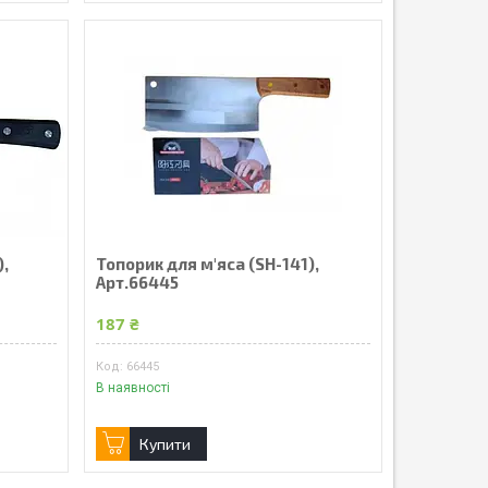
),
Топорик для м'яса (SH-141),
Арт.66445
187 ₴
66445
В наявності
Купити