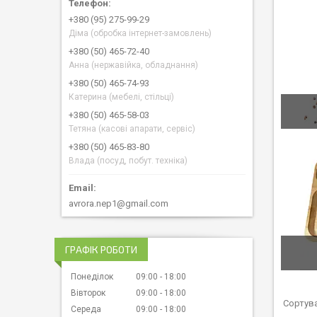
+380 (95) 275-99-29
Діма (обробка інтернет-замовлень)
+380 (50) 465-72-40
Анна (нержавійка, обладнання)
+380 (50) 465-74-93
Катерина (мебелі, стільці)
+380 (50) 465-58-03
Тетяна (касові апарати, сервіс)
+380 (50) 465-83-80
Влада (посуд, побут. техніка)
avrora.nep1@gmail.com
ГРАФІК РОБОТИ
Понеділок
09:00
18:00
Вівторок
09:00
18:00
Середа
09:00
18:00