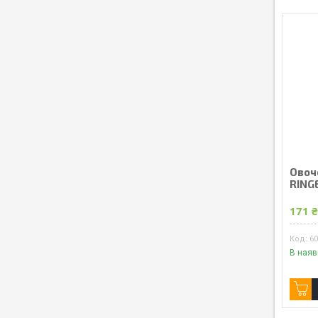
Овоче
RING
171 
6
В наяв