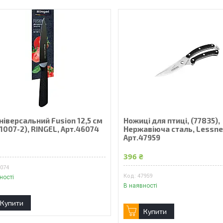
ніверсальний Fusion 12,5 см
Ножиці для птиці, (77835),
1007-2), RINGEL, Арт.46074
Нержавіюча сталь, Lessne
Арт.47959
₴
396 ₴
6074
47959
ності
В наявності
Купити
Купити