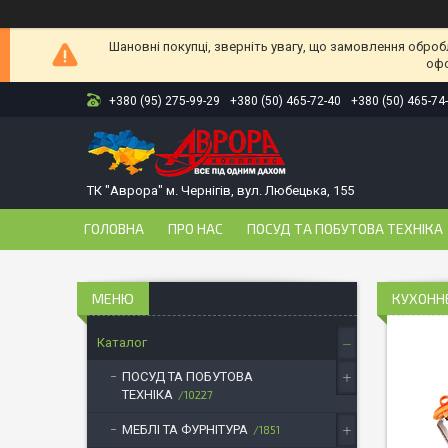
Шановні покупці, зверніть увагу, що замовлення оброб
офо
+380 (95) 275-99-29
+380 (50) 465-72-40
+380 (50) 465-74
ТК "Аврора" м. Чернігів, вул. Любецька, 155
ГОЛОВНА
ПРО НАС
ПОСУД ТА ПОБУТОВА ТЕХНІКА
КУХОНН
Каталог
ПОСУД ТА ПОБУТОВА
ТЕХНІКА
10227
МЕБЛІ ТА ФУРНІТУРА
1851