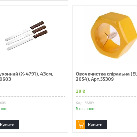
ухонний (X-4791), 43см,
Овочечистка спіральна (E
50603
2054), Арт.55309
28 ₴
0603
55309
ності
В наявності
Купити
Купити