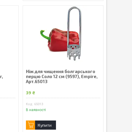
Ніж для чищення болгарського
r,
перцю Соло 12 см (9597), Empire,
Арт.65013
39 ₴
65013
В наявності
Купити