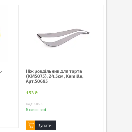
L-
Ніж роздільник для торта
(KM5075), 24.5см, Kamille,
Арт.50695
153 ₴
50695
В наявності
Купити