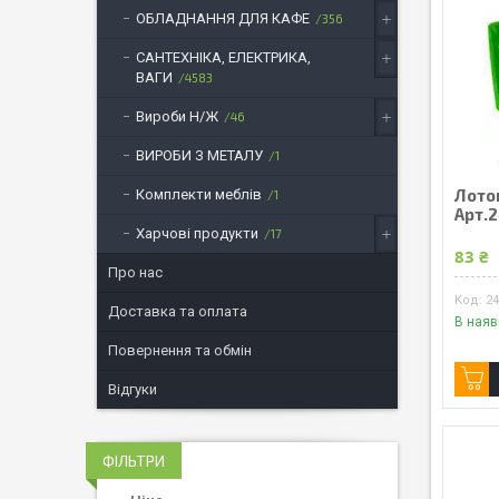
ОБЛАДНАННЯ ДЛЯ КАФЕ
356
САНТЕХНІКА, ЕЛЕКТРИКА,
ВАГИ
4583
Вироби Н/Ж
46
ВИРОБИ З МЕТАЛУ
1
Лото
Комплекти меблів
1
Арт.
Харчові продукти
17
83 ₴
Про нас
2
Доставка та оплата
В наяв
Повернення та обмін
Відгуки
ФІЛЬТРИ