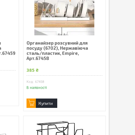
я
Органайзер розсувний для
а
посуду (6702), Нержавіюча
т.67459
сталь/пластик, Empire,
Арт.67458
385 ₴
67458
В наявності
Купити