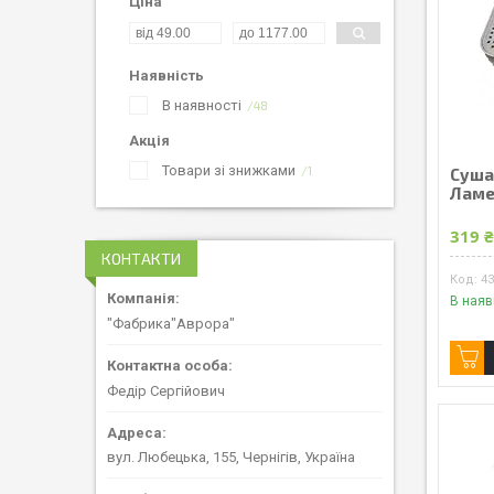
Ціна
Наявність
В наявності
48
Акція
Товари зі знижками
1
Суша
Ламе
319 
КОНТАКТИ
4
В наяв
"Фабрика"Аврора"
Федір Сергійович
вул. Любецька, 155, Чернігів, Україна