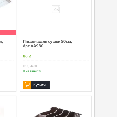
м,
Піддон ддля сушки 50см,
Арт.44980
86 ₴
44980
В наявності
Купити