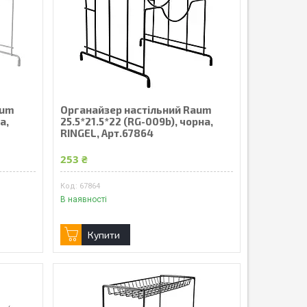
aum
Органайзер настільний Raum
а,
25.5*21.5*22 (RG-009b), чорна,
RINGEL, Арт.67864
253 ₴
67864
В наявності
Купити