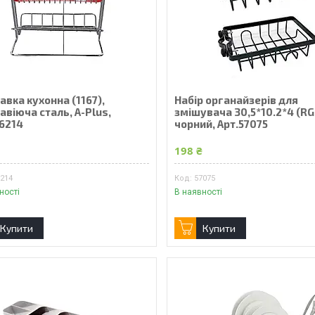
авка кухонна (1167),
Набір органайзерів для
віюча сталь, A-Plus,
змішувача 30,5*10.2*4 (RG
56214
чорний, Арт.57075
₴
198 ₴
6214
57075
ності
В наявності
Купити
Купити