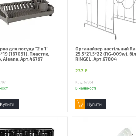
ка для посуду "2 в 1"
Органайзер настільний R
*19 (167091), Пластик,
25.5*21.5*22 (RG-009w), біл
, Aleana, Арт.46797
RINGEL, Арт.67804
₴
237 ₴
6797
67804
ності
В наявності
Купити
Купити