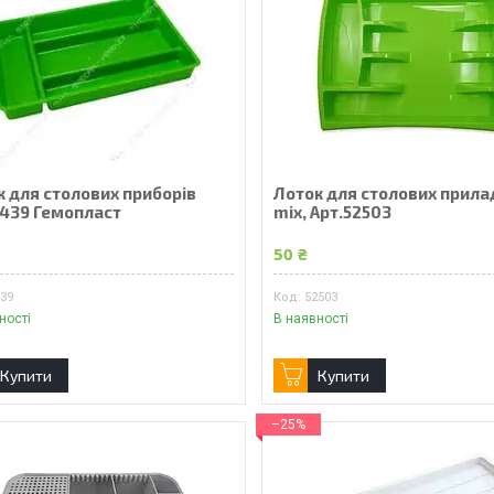
к для столових приборів
Лоток для столових прила
2439 Гемопласт
mix, Арт.52503
50 ₴
439
52503
ності
В наявності
Купити
Купити
–25%