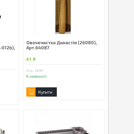
Овочечистка Династія (26080),
-012b),
Арт.64087
61 ₴
64087
В наявності
Купити