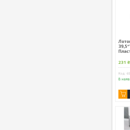
Лото
39,5*
Пласт
231 
6
В наяв