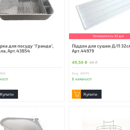
Залишилось 42 дні
рка для посуду "Гранда",
Піддон для сушки Д/П 32с
ла, Арт.43854
Арт.44979
₴
49,50 ₴
66 ₴
3854
44979
ності
В наявності
Купити
Купити