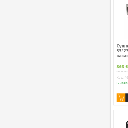
Сушар
53*23
какао
363 
4
В наяв