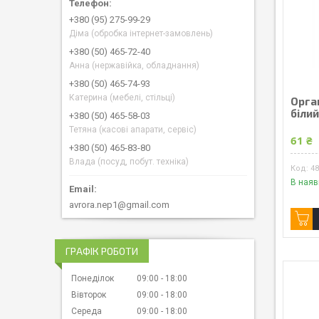
+380 (95) 275-99-29
Діма (обробка інтернет-замовлень)
+380 (50) 465-72-40
Анна (нержавійка, обладнання)
+380 (50) 465-74-93
Катерина (мебелі, стільці)
Орга
білий
+380 (50) 465-58-03
Тетяна (касові апарати, сервіс)
61 ₴
+380 (50) 465-83-80
Влада (посуд, побут. техніка)
4
В наяв
avrora.nep1@gmail.com
ГРАФІК РОБОТИ
Понеділок
09:00
18:00
Вівторок
09:00
18:00
Середа
09:00
18:00