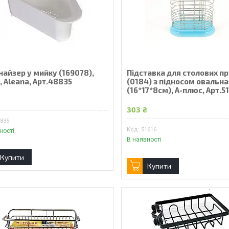
найзер у мийку (169078),
Підставка для столових п
, Aleana, Арт.48835
(0184) з підносом овальна
(16*17*8см), А-плюс, Арт.5
303 ₴
8835
51616
ності
В наявності
Купити
Купити