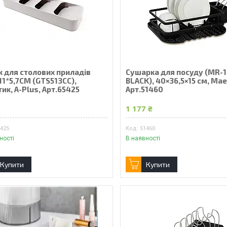
к для столових приладів
Сушарка для посуду (MR-
11*5,7СМ (GTS513CC),
BLACK), 40×36,5×15 см, Mae
ик, A-Plus, Арт.65425
Арт.51460
₴
1 177 ₴
5425
51460
ності
В наявності
Купити
Купити