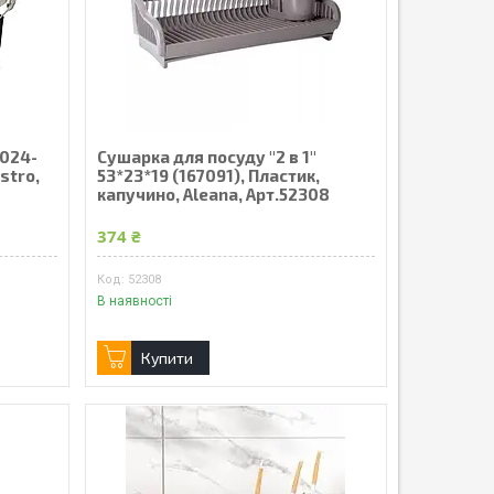
1024-
Сушарка для посуду "2 в 1"
stro,
53*23*19 (167091), Пластик,
капучино, Aleana, Арт.52308
374 ₴
52308
В наявності
Купити