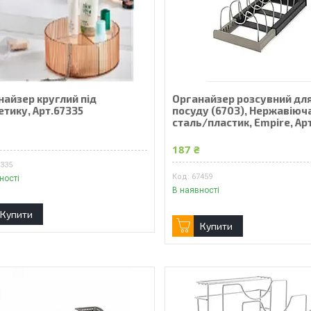
найзер круглий під
Органайзер розсувний дл
етику, Арт.67335
посуду (6703), Нержавіюч
сталь/пластик, Empire, Ар
₴
187 ₴
7335
67459
ності
В наявності
Купити
Купити