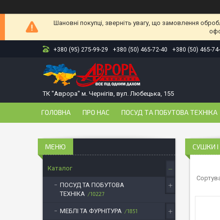
Шановні покупці, зверніть увагу, що замовлення оброб
офо
+380 (95) 275-99-29
+380 (50) 465-72-40
+380 (50) 465-74
ТК "Аврора" м. Чернігів, вул. Любецька, 155
ГОЛОВНА
ПРО НАС
ПОСУД ТА ПОБУТОВА ТЕХНІКА
СУШКИ І
Каталог
ПОСУД ТА ПОБУТОВА
ТЕХНІКА
10227
МЕБЛІ ТА ФУРНІТУРА
1851