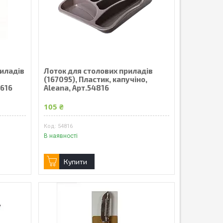
риладів
Лоток для столових приладів
(167095), Пластик, капучіно,
1616
Aleana, Арт.54816
105 ₴
54816
В наявності
Купити