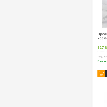
Орга
косм
127 
6
В наяв