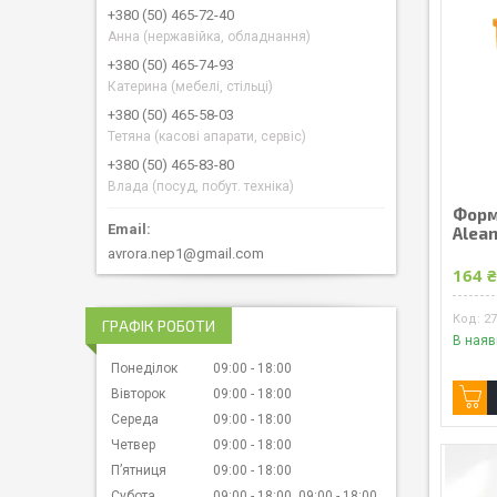
+380 (50) 465-72-40
Анна (нержавійка, обладнання)
+380 (50) 465-74-93
Катерина (мебелі, стільці)
+380 (50) 465-58-03
Тетяна (касові апарати, сервіс)
+380 (50) 465-83-80
Влада (посуд, побут. техніка)
Форм
Alea
avrora.nep1@gmail.com
164 
2
ГРАФІК РОБОТИ
В наяв
Понеділок
09:00
18:00
Вівторок
09:00
18:00
Середа
09:00
18:00
Четвер
09:00
18:00
Пʼятниця
09:00
18:00
Субота
09:00
18:00
09:00
18:00