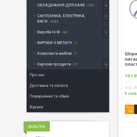
ОБЛАДНАННЯ ДЛЯ КАФЕ
356
САНТЕХНІКА, ЕЛЕКТРИКА,
ВАГИ
4583
Вироби Н/Ж
46
ВИРОБИ З МЕТАЛУ
1
Шпри
Комплекти меблів
1
насад
плас
Харчові продукти
17
Про нас
101 
Доставка та оплата
3
В наяв
Повернення та обмін
Відгуки
ФІЛЬТРИ