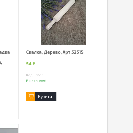
адка
Скалка, Дерево, Арт.52515
,
54 ₴
52515
В наявності
Купити