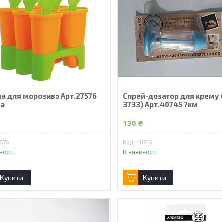
а для морозиво Арт.27576
Спрей-дозатор для крему 
na
3733) Арт.40745 7км
₴
130 ₴
7576
40745
ності
В наявності
Купити
Купити