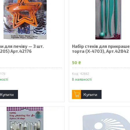
 для печіву — 3 шт.
Набір стеків для прикраш
205) Арт.42176
торта (Х-4703), Арт.42842
50 ₴
2176
42842
ності
В наявності
Купити
Купити