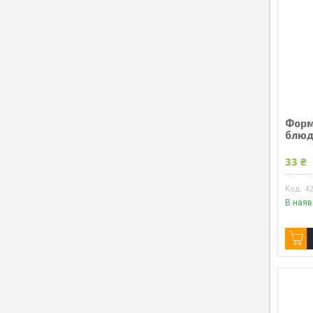
Форм
блюд 
33 ₴
4
В наяв