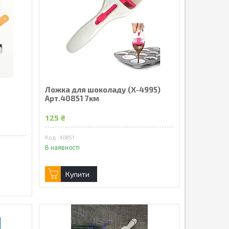
Ложка для шоколаду (X-4995)
М
Арт.40851 7км
125 ₴
40851
В наявності
Купити