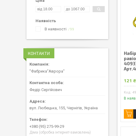
Ціна
Наявність
В наявності
99
Набі
КОНТАКТИ
равіо
4093)
Арт.
"Фабрика"Аврора"
121 
Федір Сергійович
4
В наяв
вул. Любецька, 155, Чернігів, Україна
+380 (95) 275-99-29
Діма (обробка інтернет-замовлень)