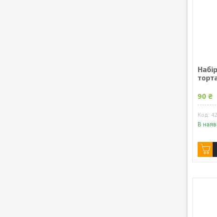
Набі
торта
90 ₴
4
В наяв