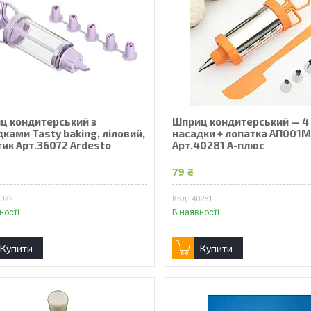
ц кондитерський з
Шприц кондитерський — 4
ками Tasty baking, ліловий,
насадки + лопатка АП001
тик Арт.36072 Ardesto
Арт.40281 А-плюс
₴
79 ₴
6072
40281
ності
В наявності
Купити
Купити