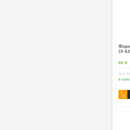
Форми
(Х-62
66 ₴
4
В наяв