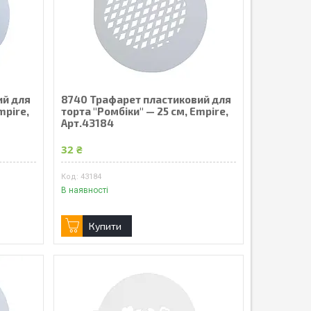
ий для
8740 Трафарет пластиковий для
mpire,
торта "Ромбіки" — 25 см, Empire,
Арт.43184
32 ₴
43184
В наявності
Купити