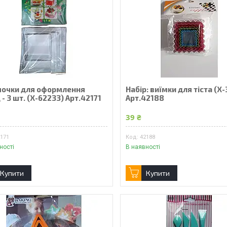
очки для оформлення
Набір: виїмки для тіста (Х-
- 3 шт. (Х-62233) Арт.42171
Арт.42188
39 ₴
2171
42188
ності
В наявності
Купити
Купити