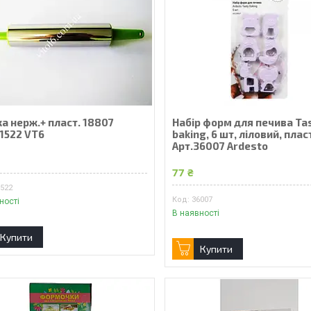
а нерж.+ пласт. 18807
Набір форм для печива Ta
31522 VT6
baking, 6 шт, ліловий, плас
Арт.36007 Ardesto
77 ₴
1522
36007
ності
В наявності
Купити
Купити