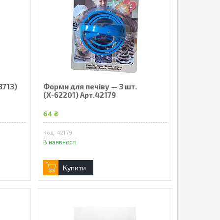
3713)
Форми для печіву — 3 шт.
(Х-62201) Арт.42179
64 ₴
42179
В наявності
Купити