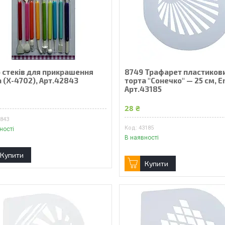
р стеків для прикрашення
8749 Трафарет пластиков
 (Х-4702), Арт.42843
торта "Сонечко" — 25 см, E
Арт.43185
28 ₴
2843
43185
ності
В наявності
Купити
Купити