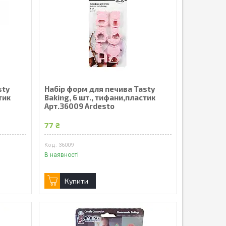
sty
Набір форм для печива Tasty
тик
Baking, 6 шт., тифани,пластик
Арт.36009 Ardesto
77 ₴
36009
В наявності
Купити