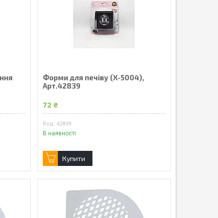
ення
Форми для печіву (Х-5004),
Арт.42839
72 ₴
42839
В наявності
Купити