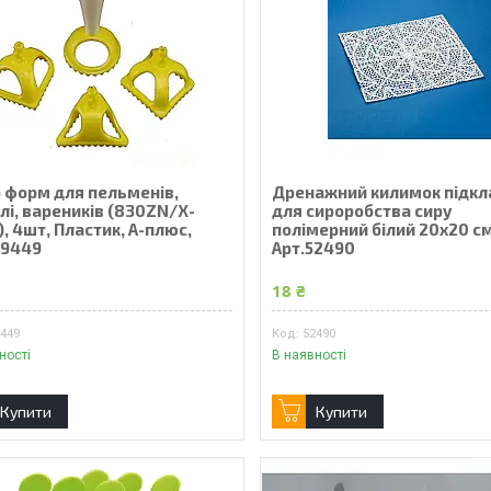
р форм для пельменів,
Дренажний килимок підкл
лі, вареників (830ZN/X-
для сироробства сиру
, 4шт, Пластик, А-плюс,
полімерний білий 20х20 см
49449
Арт.52490
₴
18 ₴
9449
52490
ності
В наявності
Купити
Купити