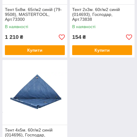
Тент 5х8м. 65г/м2 синій (79-
Тент 2х3м. 60г/м2 синій
9508), MASTERTOOL,
(014693), Господар,
Арт.73300
Арт.73838
В наявності
В наявності
1 210
154
₴
₴
Купити
Купити
Тент 4х5м. 60г/м2 синій
(014696), Господар,