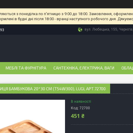
ляються з понеділка по п'ятницю з 9:00 до 18:00. Замовлення, оформлені
рмлені в будні дні після 18:00 - вранці наступного робочого дня. Дякуємо
вул. Любецька, 155, Чернігів
-93
МЕБЛІ ТА ФУРНІТУРА
САНТЕХНІКА, ЕЛЕКТРИКА, ВАГИ
ОБЛА
ЦЯ БАМБУКОВА 20*30 СМ (T54W300), LUGI, АРТ.72700
В наявності
Код:
72700
451 ₴