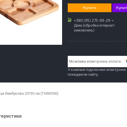
Купити
Купит
+380 (95) 275-99-29
Діма (обробка інтернет-
замовлень)
У компанії підключені електронні
покидаючи сайту.
ця бамбукова 20*30 см (T54W300)
теристики