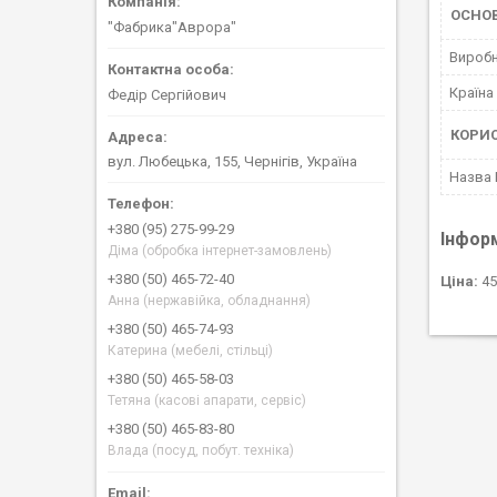
ОСНО
"Фабрика"Аврора"
Вироб
Країна
Федір Сергійович
КОРИ
вул. Любецька, 155, Чернігів, Україна
Назва
+380 (95) 275-99-29
Інфор
Діма (обробка інтернет-замовлень)
+380 (50) 465-72-40
Ціна:
45
Анна (нержавійка, обладнання)
+380 (50) 465-74-93
Катерина (мебелі, стільці)
+380 (50) 465-58-03
Тетяна (касові апарати, сервіс)
+380 (50) 465-83-80
Влада (посуд, побут. техніка)