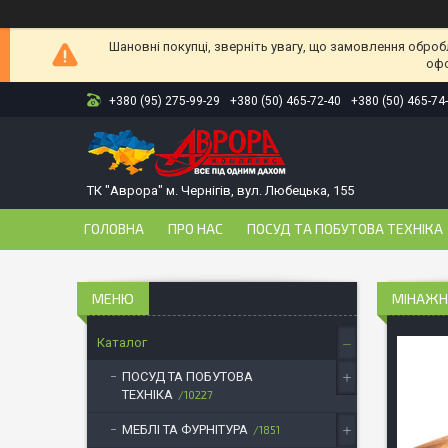
Шановні покупці, зверніть увагу, що замовлення оброб
офо
+380 (95) 275-99-29
+380 (50) 465-72-40
+380 (50) 465-74
ТК "Аврора" м. Чернігів, вул. Любецька, 155
ГОЛОВНА
ПРО НАС
ПОСУД ТА ПОБУТОВА ТЕХНІКА
МІНАЖНИ
Каталог
ПОСУД ТА ПОБУТОВА
ТЕХНІКА
10227
МЕБЛІ ТА ФУРНІТУРА
1851