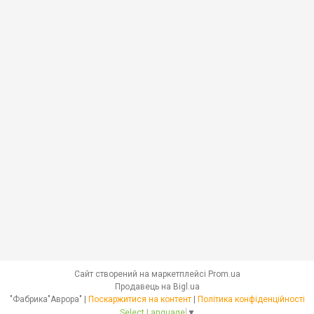
Сайт створений на маркетплейсі
Prom.ua
Продавець на Bigl.ua
"Фабрика"Аврора" |
Поскаржитися на контент
|
Політика конфіденційності
Select Language
▼