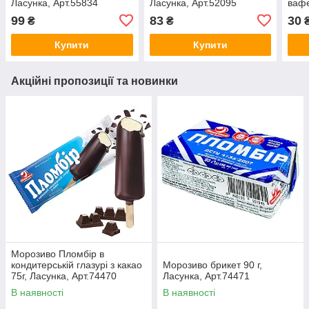
Ласунка, Арт.55834
Ласунка, Арт.52095
вафе
Ласу
99
83
30
₴
₴
Купити
Купити
Акційні пропозиції та новинки
Морозиво Пломбір в
кондитерській глазурі з какао
Морозиво брикет 90 г,
75г, Ласунка, Арт.74470
Ласунка, Арт.74471
В наявності
В наявності