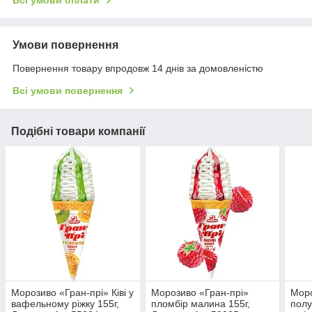
Всі умови оплати
Умови повернення
Повернення товару впродовж 14 днів за домовленістю
Всі умови повернення
Подібні товари компанії
Морозиво «Гран-прі» Ківі у
Морозиво «Гран-прі»
Моро
вафельному ріжку 155г,
пломбір малина 155г,
полу