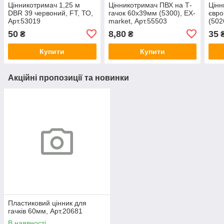
Цінникотримач 1,25 м
Цінникотримач ПВХ на Т-
Цінн
DBR 39 червоний, FT, ТО,
гачок 60х39мм (5300), EX-
євро
Арт.53019
market, Арт.55503
(502
Арт.
50
8,80
35
₴
₴
Купити
Купити
Акційні пропозиції та новинки
Пластиковий цінник для
гачків 60мм, Арт.20681
В наявності