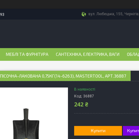
вул. Любецька, 155, Чернігів
-93
МЕБЛІ ТА ФУРНІТУРА
САНТЕХНІКА, ЕЛЕКТРИКА, ВАГИ
ОБЛА
ПІСОЧНА-ЛАКОВАНА 0,75КГ(14-6263), MASTERTOOL, АРТ.36887
В наявності
Код:
36887
242 ₴
Купити
Купит