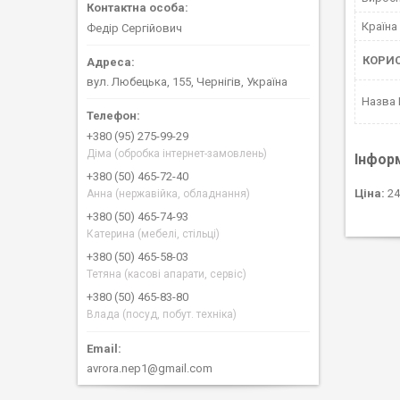
Країна
Федір Сергійович
КОРИ
вул. Любецька, 155, Чернігів, Україна
Назва
+380 (95) 275-99-29
Діма (обробка інтернет-замовлень)
Інфор
+380 (50) 465-72-40
Ціна:
24
Анна (нержавійка, обладнання)
+380 (50) 465-74-93
Катерина (мебелі, стільці)
+380 (50) 465-58-03
Тетяна (касові апарати, сервіс)
+380 (50) 465-83-80
Влада (посуд, побут. техніка)
avrora.nep1@gmail.com