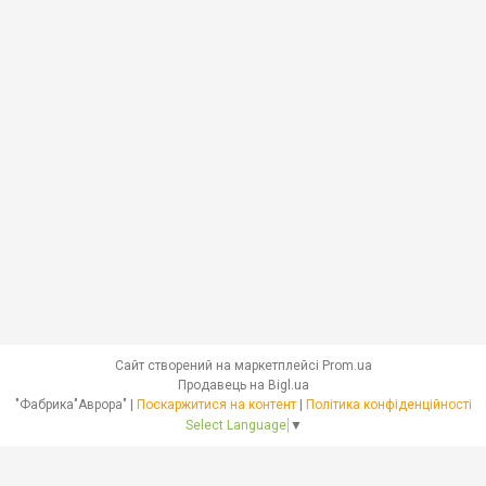
Сайт створений на маркетплейсі
Prom.ua
Продавець на Bigl.ua
"Фабрика"Аврора" |
Поскаржитися на контент
|
Політика конфіденційності
Select Language
▼