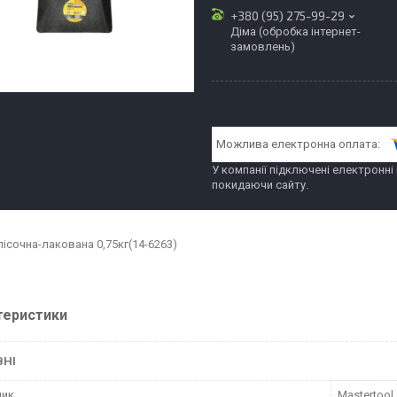
+380 (95) 275-99-29
Діма (обробка інтернет-
замовлень)
У компанії підключені електронні
покидаючи сайту.
пісочна-лакована 0,75кг(14-6263)
теристики
ВНІ
ник
Mastertool