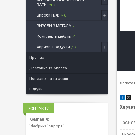
ВАГИ
4583
Вироби Н/Ж
46
ВИРОБИ З МЕТАЛУ
1
Комплекти меблів
1
Харчові продукти
17
Про нас
Доставка та оплата
Повернення та обмін
Лопата 
Відгуки
Харак
КОНТАКТИ
ОСНО
"Фабрика"Аврора"
Вироб