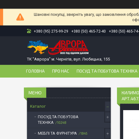
Шановні покупці, зверніть увагу, що замовлення оброб
офо
+380 (95) 275-99-29
+380 (50) 465-72-40
+380 (50) 465-74
ТК "Аврора" м. Чернігів, вул. Любецька, 155
ГОЛОВНА
ПРО НАС
ПОСУД ТА ПОБУТОВА ТЕХНІКА
КИЛИМОК
АРТ.467
Каталог
ПОСУД ТА ПОБУТОВА
ТЕХНІКА
10248
МЕБЛІ ТА ФУРНІТУРА
1845