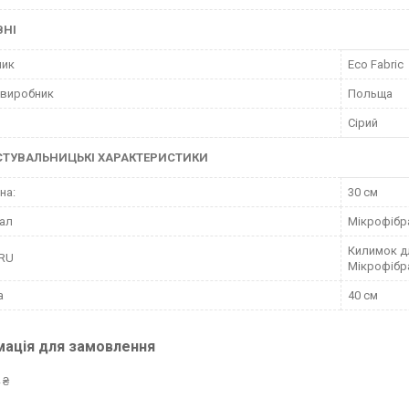
ВНІ
ник
Eco Fabric
 виробник
Польща
Сірий
СТУВАЛЬНИЦЬКІ ХАРАКТЕРИСТИКИ
на:
30 см
ал
Мікрофібр
Килимок дл
 RU
Мікрофібра
а
40 см
мація для замовлення
 ₴