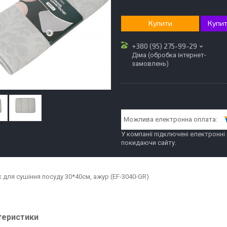
Купити
Купит
+380 (95) 275-99-29
Діма (обробка інтернет-
замовлень)
У компанії підключені електронні
покидаючи сайту.
 для сушіння посуду 30*40см, ажур (EF-3040-GR)
теристики