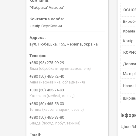
"Фабрика"Аврора"
ОСНО
Вироб
Федір Сергійович
Країна
Колір
вул. Любецька, 155, Чернігів, Україна
КОРИ
+380 (95) 275-99-29
Довжи
Діма (обробка інтернет-замовлень)
Матері
+380 (50) 465-72-40
Анна (нержавійка, обладнання)
Назва
+380 (50) 465-74-93
Катерина (мебелі, стільці)
Ширин
+380 (50) 465-58-03
Тетяна (касові апарати, сервіс)
Інфор
+380 (50) 465-83-80
Влада (посуд, побут. техніка)
Ціна:
94