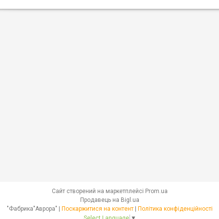
Сайт створений на маркетплейсі
Prom.ua
Продавець на Bigl.ua
"Фабрика"Аврора" |
Поскаржитися на контент
|
Політика конфіденційності
Select Language
▼