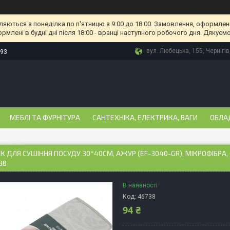
ляються з понеділка по п'ятницю з 9:00 до 18:00. Замовлення, оформлені
рмлені в будні дні після 18:00 - вранці наступного робочого дня. Дякуємо
вул. Любецька, 155, Чернігів
-93
МЕБЛІ ТА ФУРНІТУРА
САНТЕХНІКА, ЕЛЕКТРИКА, ВАГИ
ОБЛА
 ДЛЯ СУШІННЯ ПОСУДУ 30*40СМ, АЖУР (EF-3040-GR), МІКРОФІБРА, С
38
В наявності
Код:
46738
94 ₴