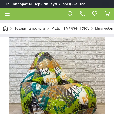
ТК "Аврора" м. Чернігів, вул. Любецька, 155
Товари та послуги
МЕБЛІ ТА ФУРНІТУРА
Мякі меблі