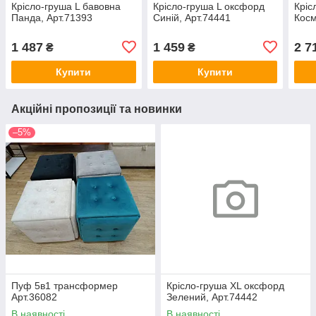
Крісло-груша L бавовна
Крісло-груша L оксфорд
Кріс
Панда, Арт.71393
Синій, Арт.74441
Косм
1 487
1 459
2 7
₴
₴
Купити
Купити
Акційні пропозиції та новинки
–5%
Пуф 5в1 трансформер
Крісло-груша ХL оксфорд
Арт.36082
Зелений, Арт.74442
В наявності
В наявності