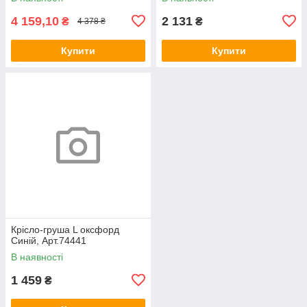
4 159,10
2 131
₴
₴
4 378 ₴
Купити
Купити
Крісло-груша L оксфорд
Синій, Арт.74441
В наявності
1 459
₴