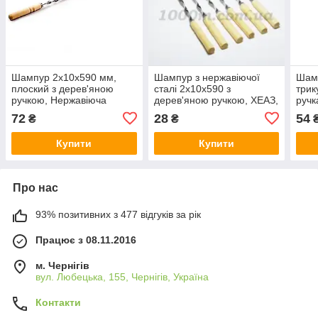
Шампур 2х10х590 мм,
Шампур з нержавіючої
Шам
плоский з дерев'яною
сталі 2x10x590 з
трик
ручкою, Нержавіюча
дерев'яною ручкою, ХЕАЗ,
ручк
сталь, Арт.69319
Арт.70071
стал
72
28
54
₴
₴
Купити
Купити
Про нас
93% позитивних з 477 відгуків за рік
Працює з 08.11.2016
м. Чернігів
вул. Любецька, 155, Чернігів, Україна
Контакти