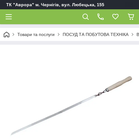
ТК "Аврора" м. Чернігів, вул. Любецька, 155
Товари та послуги
ПОСУД ТА ПОБУТОВА ТЕХНІКА
В