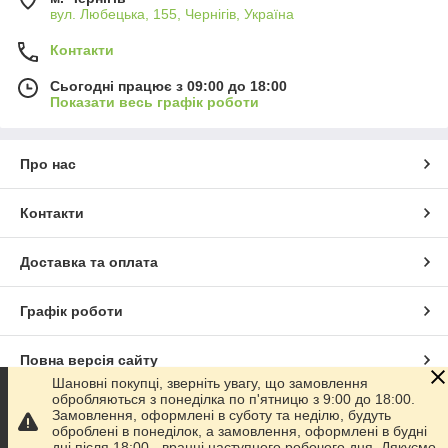
вул. Любецька, 155, Чернігів, Україна
Контакти
Сьогодні працює з 09:00 до 18:00
Показати весь графік роботи
Про нас
Контакти
Доставка та оплата
Графік роботи
Повна версія сайту
Шановні покупці, зверніть увагу, що замовлення
обробляються з понеділка по п'ятницю з 9:00 до 18:00.
Сайт створено на маркетплейсі
Prom.ua
Замовлення, оформлені в суботу та неділю, будуть
оброблені в понеділок, а замовлення, оформлені в будні
дні після 18:00 - вранці наступного робочого дня. Дякуємо