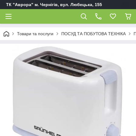
ТК "Аврора" м. Чернігів, вул. Любецька, 155
Товари та послуги
ПОСУД ТА ПОБУТОВА ТЕХНІКА
П