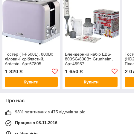
Тостер (T-F500L), 800Вт,
Блендерний набір EBS-
Тост
ліловий+сріблястий,
800SG/800Вт, Grunhelm,
(HD2
Ardesto, Арт.67805
Арт.45937
Плас
Арт.
1 320
1 650
2 0
₴
₴
Купити
Купити
Про нас
93% позитивних з 475 відгуків за рік
Працює з 08.11.2016
м. Чернігів