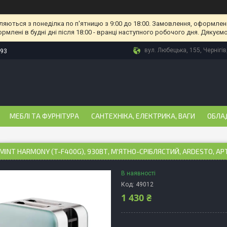
ляються з понеділка по п'ятницю з 9:00 до 18:00. Замовлення, оформлені
рмлені в будні дні після 18:00 - вранці наступного робочого дня. Дякуємо
вул. Любецька, 155, Чернігів
-93
МЕБЛІ ТА ФУРНІТУРА
САНТЕХНІКА, ЕЛЕКТРИКА, ВАГИ
ОБЛА
MINT HARMONY (T-F400G), 930ВТ, М'ЯТНО-СРІБЛЯСТИЙ, ARDESTO, АР
В наявності
Код:
49012
1 430 ₴