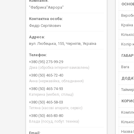
ОСНО
"Фабрика"Аврора"
Вироб
Країна
Федір Сергійович
Кількі
вул. Любецька, 155, Чернігів, Україна
Колір 
ГАБАР
+380 (95) 275-99-29
Вага
Діма (обробка інтернет-замовлень)
+380 (50) 465-72-40
ДОДАТ
Анна (нержавійка, обладнання)
+380 (50) 465-74-93
Тайме
Катерина (мебелі, стільці)
КОРИ
+380 (50) 465-58-03
Тетяна (касові апарати, сервіс)
Компле
+380 (50) 465-83-80
Влада (посуд, побут. техніка)
Кількі
Назва