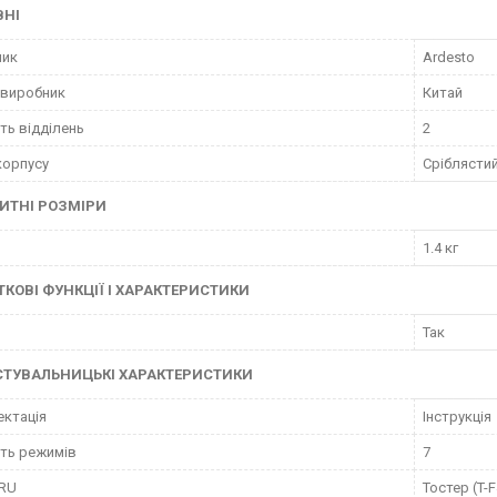
ВНІ
ник
Ardesto
 виробник
Китай
сть відділень
2
корпусу
Сріблясти
ИТНІ РОЗМІРИ
1.4 кг
КОВІ ФУНКЦІЇ І ХАРАКТЕРИСТИКИ
р
Так
СТУВАЛЬНИЦЬКІ ХАРАКТЕРИСТИКИ
ктація
Інструкція
сть режимів
7
 RU
Тостер (T-F