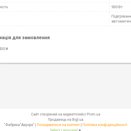
ість
930 Вт
Підігріван
автоматич
мація для замовлення
430 ₴
Сайт створений на маркетплейсі
Prom.ua
Продавець на Bigl.ua
"Фабрика"Аврора" |
Поскаржитися на контент
|
Політика конфіденційності
Select Language
▼