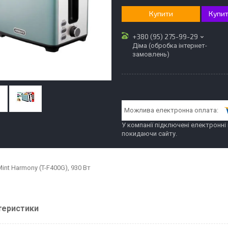
Купити
Купит
+380 (95) 275-99-29
Діма (обробка інтернет-
замовлень)
У компанії підключені електронні
покидаючи сайту.
int Harmony (T-F400G), 930 Вт
теристики