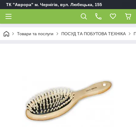
ТК "Аврора" м. Чернігів, вул. Любецька, 155
Товари та послуги
ПОСУД ТА ПОБУТОВА ТЕХНІКА
П