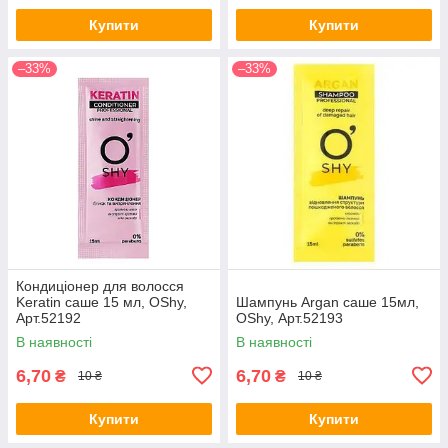
Купити
Купити
–33%
–33%
Кондиціонер для волосся
Keratin саше 15 мл, OShy,
Шампунь Argan саше 15мл,
Арт.52192
OShy, Арт.52193
В наявності
В наявності
6,70
6,70
₴
₴
10 ₴
10 ₴
Купити
Купити