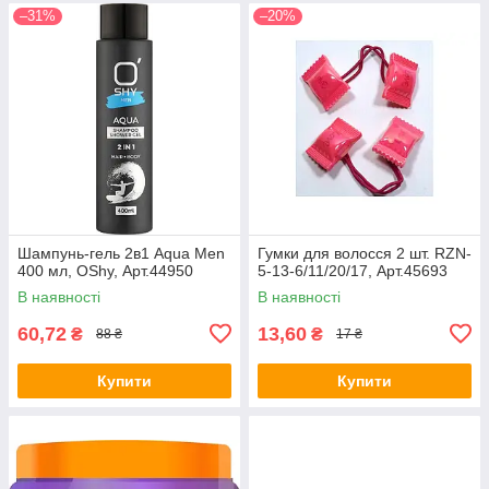
–31%
–20%
Шампунь-гель 2в1 Aqua Men
Гумки для волосся 2 шт. RZN-
400 мл, OShy, Арт.44950
5-13-6/11/20/17, Арт.45693
В наявності
В наявності
60,72
13,60
₴
₴
88 ₴
17 ₴
Купити
Купити