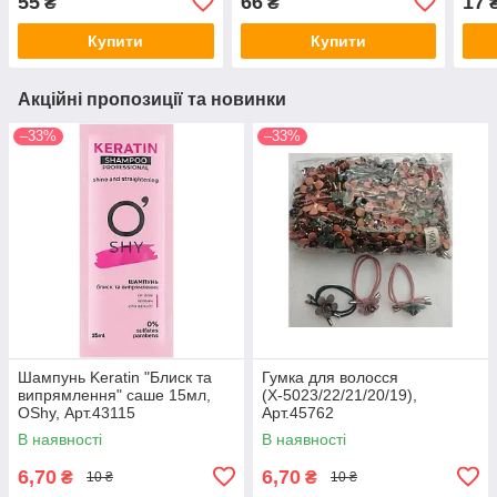
55
66
17
₴
₴
Купити
Купити
Акційні пропозиції та новинки
–33%
–33%
Шампунь Keratin "Блиск та
Гумка для волосся
випрямлення" саше 15мл,
(Х-5023/22/21/20/19),
OShy, Арт.43115
Арт.45762
В наявності
В наявності
6,70
6,70
₴
₴
10 ₴
10 ₴