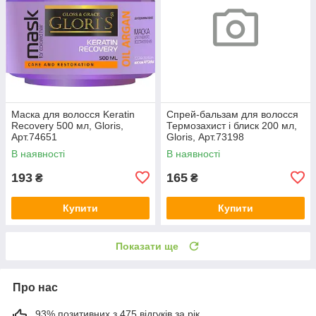
Маска для волосся Keratin
Спрей-бальзам для волосся
Recovery 500 мл, Gloris,
Термозахист і блиск 200 мл,
Арт.74651
Gloris, Арт.73198
В наявності
В наявності
193
165
₴
₴
Купити
Купити
Показати ще
Про нас
93% позитивних з 475 відгуків за рік