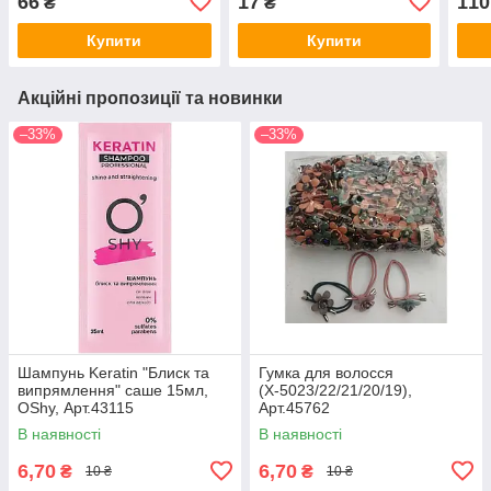
66
17
110
₴
₴
Купити
Купити
Акційні пропозиції та новинки
–33%
–33%
Шампунь Keratin "Блиск та
Гумка для волосся
випрямлення" саше 15мл,
(Х-5023/22/21/20/19),
OShy, Арт.43115
Арт.45762
В наявності
В наявності
6,70
6,70
₴
₴
10 ₴
10 ₴