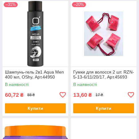
–31%
–20%
Шампунь-гель 2в1 Aqua Men
Гумки для волосся 2 шт. RZN-
400 мл, OShy, Арт.44950
5-13-6/11/20/17, Арт.45693
В наявності
В наявності
60,72
13,60
₴
₴
88 ₴
17 ₴
Купити
Купити