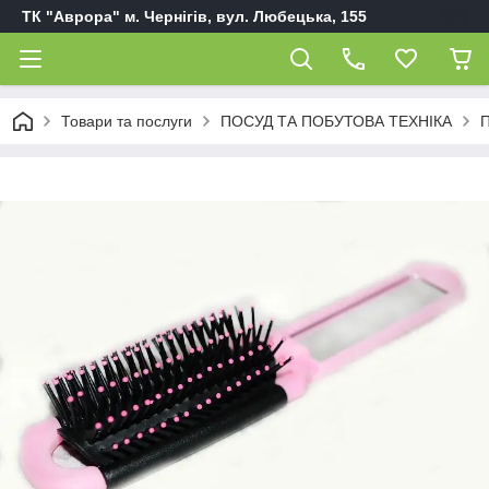
ТК "Аврора" м. Чернігів, вул. Любецька, 155
Товари та послуги
ПОСУД ТА ПОБУТОВА ТЕХНІКА
П