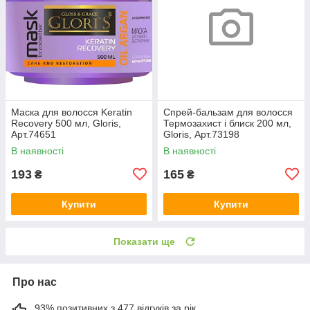
Маска для волосся Keratin
Спрей-бальзам для волосся
Recovery 500 мл, Gloris,
Термозахист і блиск 200 мл,
Арт.74651
Gloris, Арт.73198
В наявності
В наявності
193
165
₴
₴
Купити
Купити
Показати ще
Про нас
93% позитивних з 477 відгуків за рік