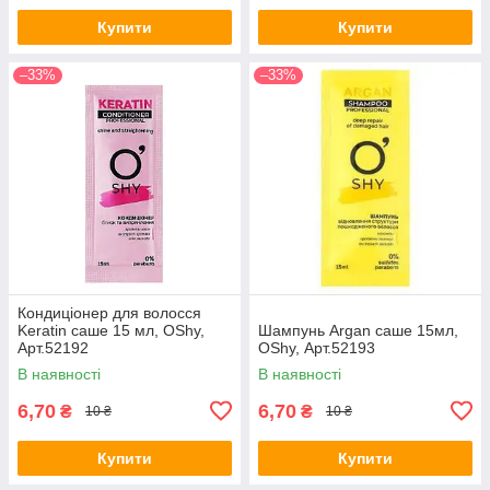
Купити
Купити
–33%
–33%
Кондиціонер для волосся
Keratin саше 15 мл, OShy,
Шампунь Argan саше 15мл,
Арт.52192
OShy, Арт.52193
В наявності
В наявності
6,70
6,70
₴
₴
10 ₴
10 ₴
Купити
Купити