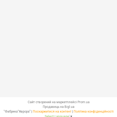
Сайт створений на маркетплейсі
Prom.ua
Продавець на Bigl.ua
"Фабрика"Аврора" |
Поскаржитися на контент
|
Політика конфіденційності
Select Language
▼