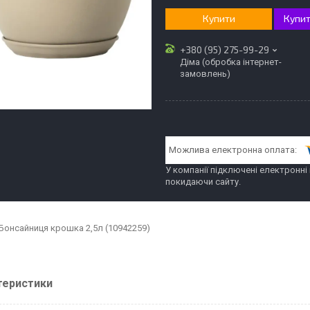
Купити
Купит
+380 (95) 275-99-29
Діма (обробка інтернет-
замовлень)
У компанії підключені електронні
покидаючи сайту.
Бонсайниця крошка 2,5л (10942259)
теристики