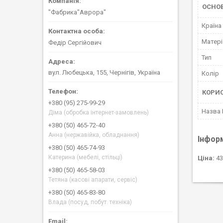
ОСНОВ
"Фабрика"Аврора"
Країна
Матері
Федір Сергійович
Тип
вул. Любецька, 155, Чернігів, Україна
Колір
КОРИ
+380 (95) 275-99-29
Назва
Діма (обробка інтернет-замовлень)
+380 (50) 465-72-40
Анна (нержавійка, обладнання)
Інфор
+380 (50) 465-74-93
Катерина (мебелі, стільці)
Ціна:
43
+380 (50) 465-58-03
Тетяна (касові апарати, сервіс)
+380 (50) 465-83-80
Влада (посуд, побут. техніка)