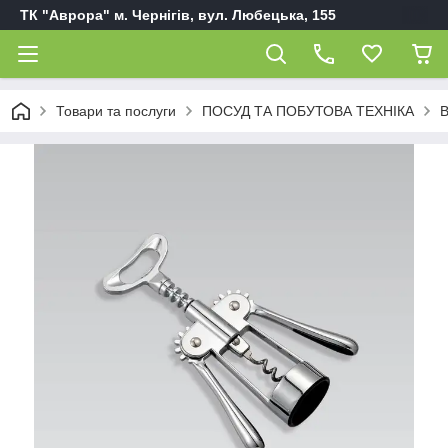
ТК "Аврора" м. Чернігів, вул. Любецька, 155
Товари та послуги
ПОСУД ТА ПОБУТОВА ТЕХНІКА
В