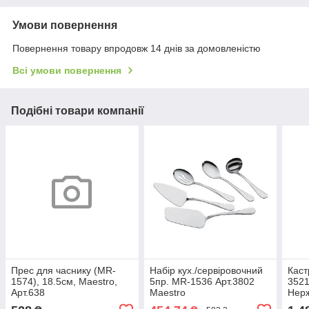
Умови повернення
Повернення товару впродовж 14 днів за домовленістю
Всі умови повернення
Подібні товари компанії
Прес для часнику (MR-
Набір кух./сервіровочний
Каст
1574), 18.5см, Maestro,
5пр. MR-1536 Арт.3802
3521
Арт.638
Maestro
Нерж
Maes