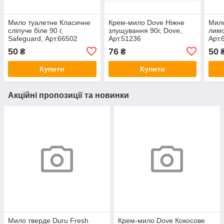
Мило туалетне Класичне
Крем-мило Dove Ніжне
Мило
сліпуче біле 90 г,
злущування 90г, Dove,
лимо
Safeguard, Арт.66502
Арт.51236
Арт.
50
76
50
₴
₴
Купити
Купити
Акційні пропозиції та новинки
Мило тверде Duru Fresh
Крем-мило Dove Кокосове