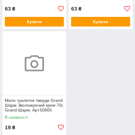
63
63
₴
₴
Купити
Купити
Мило туалетне тверде Grand
Шарм Зволожуючий крем 70г,
Grand Шарм, Арт.50805
В наявності
19
₴