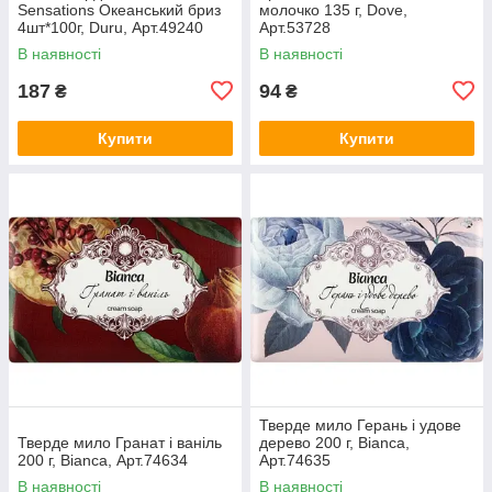
Sensations Океанський бриз
молочко 135 г, Dove,
4шт*100г, Duru, Арт.49240
Арт.53728
В наявності
В наявності
187
94
₴
₴
Купити
Купити
Тверде мило Герань і удове
Тверде мило Гранат і ваніль
дерево 200 г, Bianca,
200 г, Bianca, Арт.74634
Арт.74635
В наявності
В наявності