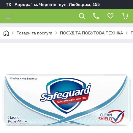
ТК "Аврора" м. Чернігів, вул. Любецька, 155
Товари та послуги
ПОСУД ТА ПОБУТОВА ТЕХНІКА
П