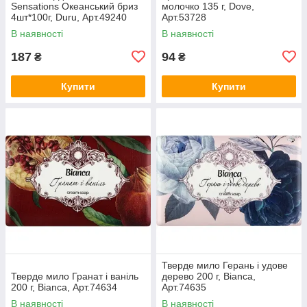
Sensations Океанський бриз
молочко 135 г, Dove,
4шт*100г, Duru, Арт.49240
Арт.53728
В наявності
В наявності
187
94
₴
₴
Купити
Купити
Тверде мило Герань і удове
Тверде мило Гранат і ваніль
дерево 200 г, Bianca,
200 г, Bianca, Арт.74634
Арт.74635
В наявності
В наявності