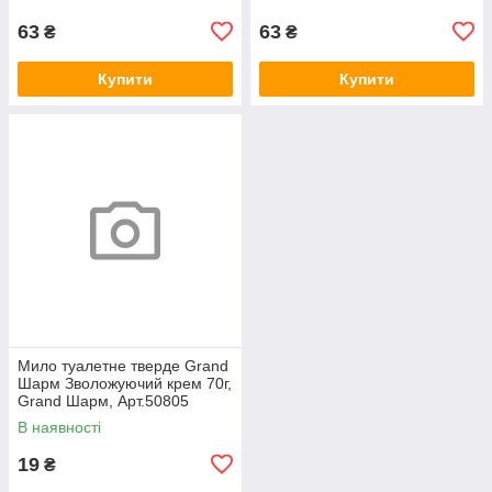
63
63
₴
₴
Купити
Купити
Мило туалетне тверде Grand
Шарм Зволожуючий крем 70г,
Grand Шарм, Арт.50805
В наявності
19
₴