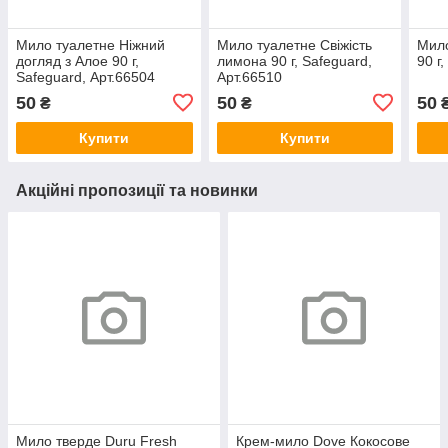
Мило туалетне Ніжний
Мило туалетне Свіжість
Мил
догляд з Алое 90 г,
лимона 90 г, Safeguard,
90 г
Safeguard, Арт.66504
Арт.66510
50
50
50
₴
₴
Купити
Купити
Акційні пропозиції та новинки
Мило тверде Duru Fresh
Крем-мило Dove Кокосове