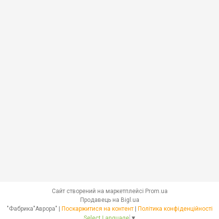
Сайт створений на маркетплейсі
Prom.ua
Продавець на Bigl.ua
"Фабрика"Аврора" |
Поскаржитися на контент
|
Політика конфіденційності
Select Language
▼