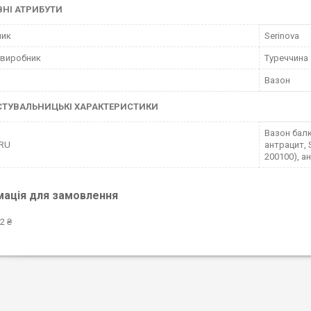
НІ АТРИБУТИ
ник
Serinova
 виробник
Туреччина
Вазон
СТУВАЛЬНИЦЬКІ ХАРАКТЕРИСТИКИ
Вазон балк
 RU
антрацит, 
200100), а
мація для замовлення
2 ₴