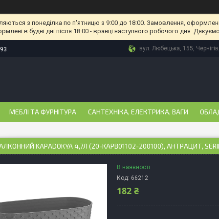
ляються з понеділка по п'ятницю з 9:00 до 18:00. Замовлення, оформлені
рмлені в будні дні після 18:00 - вранці наступного робочого дня. Дякуємо
вул. Любецька, 155, Чернігів
-93
МЕБЛІ ТА ФУРНІТУРА
САНТЕХНІКА, ЕЛЕКТРИКА, ВАГИ
ОБЛА
АЛКОННИЙ KAPADOKYA 4,7Л (20-KAPB01102-200100), АНТРАЦИТ, SERI
В наявності
Код:
66212
182 ₴