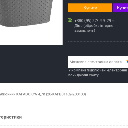
Купити
Купит
+380 (95) 275-99-29
Діма (обробка інтернет-
замовлень)
У компанії підключені електронні
покидаючи сайту.
алконний KAPADOKYA 4,7л (20-KAPB01102-200100)
теристики