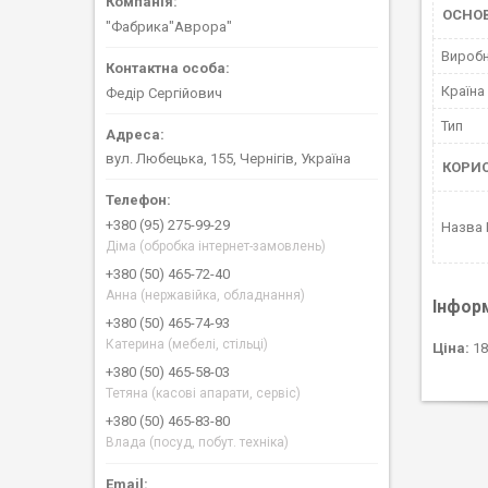
ОСНОВ
"Фабрика"Аврора"
Вироб
Країна
Федір Сергійович
Тип
вул. Любецька, 155, Чернігів, Україна
КОРИ
+380 (95) 275-99-29
Назва
Діма (обробка інтернет-замовлень)
+380 (50) 465-72-40
Анна (нержавійка, обладнання)
Інфор
+380 (50) 465-74-93
Катерина (мебелі, стільці)
Ціна:
18
+380 (50) 465-58-03
Тетяна (касові апарати, сервіс)
+380 (50) 465-83-80
Влада (посуд, побут. техніка)