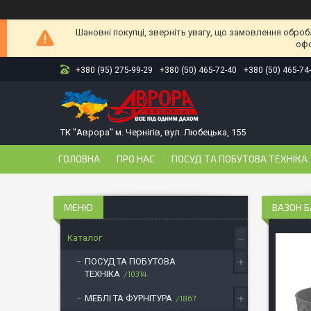
Шановні покупці, зверніть увагу, що замовлення оброб
офо
+380 (95) 275-99-29
+380 (50) 465-72-40
+380 (50) 465-74
ТК "Аврора" м. Чернігів, вул. Любецька, 155
ГОЛОВНА
ПРО НАС
ПОСУД ТА ПОБУТОВА ТЕХНІКА
ВАЗОН Б
Каталог
ПОСУД ТА ПОБУТОВА
ТЕХНІКА
10314
МЕБЛІ ТА ФУРНІТУРА
1867