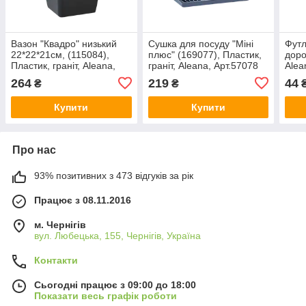
Вазон "Квадро" низький
Сушка для посуду "Міні
Футл
22*22*21см, (115084),
плюс" (169077), Пластик,
доро
Пластик, граніт, Aleana,
граніт, Aleana, Арт.57078
Alea
Арт.60153
264
219
44
₴
₴
Купити
Купити
Про нас
93% позитивних з 473 відгуків за рік
Працює з 08.11.2016
м. Чернігів
вул. Любецька, 155, Чернігів, Україна
Контакти
Сьогодні працює з 09:00 до 18:00
Показати весь графік роботи