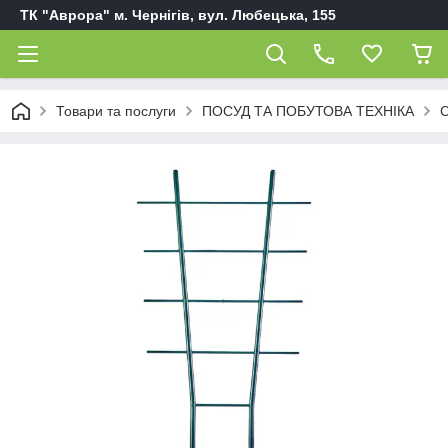
ТК "Аврора" м. Чернігів, вул. Любецька, 155
Товари та послуги
ПОСУД ТА ПОБУТОВА ТЕХНІКА
С