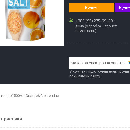
Купити
Купит
+380 (95) 275-99-29
Діма (обробка інтернет-
замовлень)
У компанії підключені електронні
покидаючи сайту.
я ванної 500мл Orange&Clementine
теристики