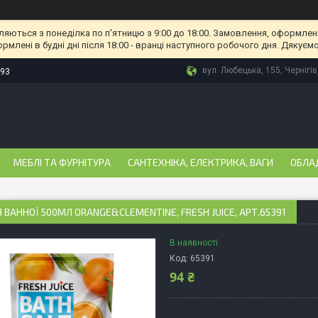
ляються з понеділка по п'ятницю з 9:00 до 18:00. Замовлення, оформлені
рмлені в будні дні після 18:00 - вранці наступного робочого дня. Дякуємо
вул. Любецька, 155, Чернігів
-93
МЕБЛІ ТА ФУРНІТУРА
САНТЕХНІКА, ЕЛЕКТРИКА, ВАГИ
ОБЛА
Я ВАННОЇ 500МЛ ORANGE&CLEMENTINE, FRESH JUICE, АРТ.65391
В наявності
Код:
65391
94 ₴