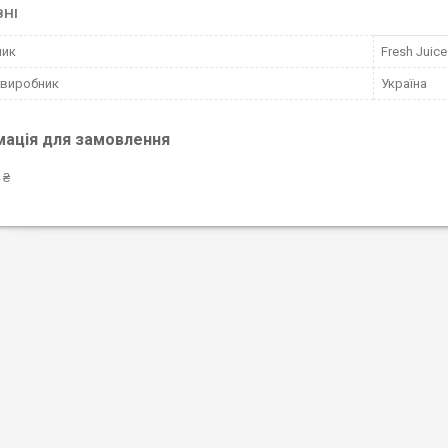
ВНІ
ник
Fresh Juice
 виробник
Україна
мація для замовлення
 ₴