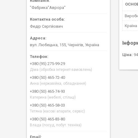
ОСНО
"Фабрика"Аврора"
Вироб
Країна
Федір Сергійович
Інфор
вул. Любецька, 155, Чернігів, Україна
Ціна:
94
+380 (95) 275-99-29
Діма (обробка інтернет-замовлень)
+380 (50) 465-72-40
Анна (нержавійка, обладнання)
+380 (50) 465-74-93
Катерина (мебелі, стільці)
+380 (50) 465-58-03
Тетяна (касові апарати, сервіс)
+380 (50) 465-83-80
Влада (посуд, побут. техніка)