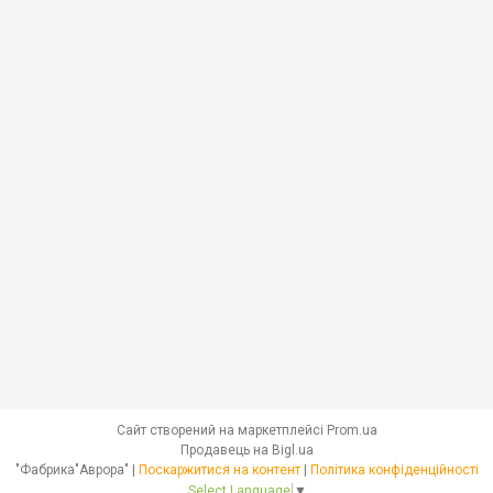
Сайт створений на маркетплейсі
Prom.ua
Продавець на Bigl.ua
"Фабрика"Аврора" |
Поскаржитися на контент
|
Політика конфіденційності
Select Language
▼