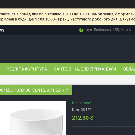
ляються з понеділка по п'ятницю з 9:00 до 18:00. Замовлення, оформлені
рмлені в будні дні після 18:00 - вранці наступного робочого дня. Дякуємо
вул. Любецька, 155, Чернігів
-93
МЕБЛІ ТА ФУРНІТУРА
САНТЕХНІКА, ЕЛЕКТРИКА, ВАГИ
ОБЛА
90° 55Х110/D100, VENTS, АРТ.53447
В наявності
Код:
53447
212,30 ₴