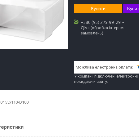
Купити
Купит
+380 (95) 275-99-29
Діма (обробка інтернет-
замовлень)
У компанії підключені електронні
покидаючи сайту.
90° 55х110/D100
теристики