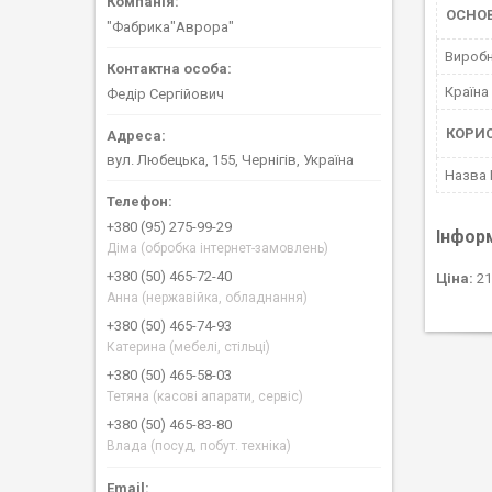
ОСНО
"Фабрика"Аврора"
Вироб
Країна
Федір Сергійович
КОРИ
вул. Любецька, 155, Чернігів, Україна
Назва
+380 (95) 275-99-29
Інфор
Діма (обробка інтернет-замовлень)
+380 (50) 465-72-40
Ціна:
21
Анна (нержавійка, обладнання)
+380 (50) 465-74-93
Катерина (мебелі, стільці)
+380 (50) 465-58-03
Тетяна (касові апарати, сервіс)
+380 (50) 465-83-80
Влада (посуд, побут. техніка)