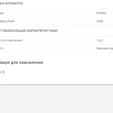
НІ АТРИБУТИ
ник
Gillette
 виробник
США
СТУВАЛЬНИЦЬКІ ХАРАКТЕРИСТИКИ
сть в пакованні
1 шт
 RU
Змінний ка
мація для замовлення
2 ₴