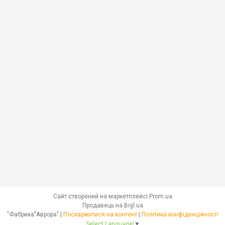
Сайт створений на маркетплейсі
Prom.ua
Продавець на Bigl.ua
"Фабрика"Аврора" |
Поскаржитися на контент
|
Політика конфіденційності
Select Language
▼