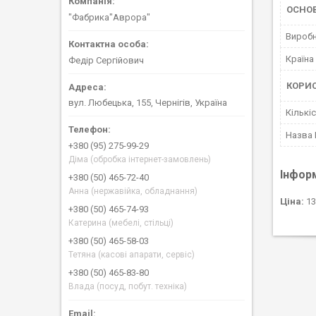
ОСНОВ
"Фабрика"Аврора"
Вироб
Країна
Федір Сергійович
КОРИ
вул. Любецька, 155, Чернігів, Україна
Кількі
Назва
+380 (95) 275-99-29
Діма (обробка інтернет-замовлень)
Інфор
+380 (50) 465-72-40
Анна (нержавійка, обладнання)
Ціна:
13
+380 (50) 465-74-93
Катерина (мебелі, стільці)
+380 (50) 465-58-03
Тетяна (касові апарати, сервіс)
+380 (50) 465-83-80
Влада (посуд, побут. техніка)