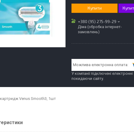
Купити
Купит
+380 (95) 275-99-29
Діма (обробка інтернет-
замовлень)
У компанії підключені електронні
покидаючи сайту.
 картридж Venus Smooth3, 1шт
теристики