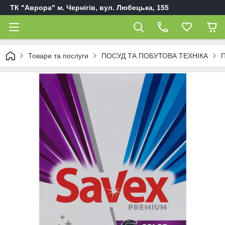
ТК "Аврора" м. Чернігів, вул. Любецька, 155
Товари та послуги
ПОСУД ТА ПОБУТОВА ТЕХНІКА
П