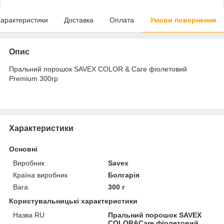
арактеристики
Доставка
Оплата
Умови повернення
Опис
Пральний порошок SAVEX COLOR & Care фіолетовий
Premium 300гр
Характеристики
Основні
Виробник
Savex
Країна виробник
Болгарія
Вага
300 г
Користувальницькі характеристики
Назва RU
Пральний порошок SAVEX
COLOR&Care фіолетовий