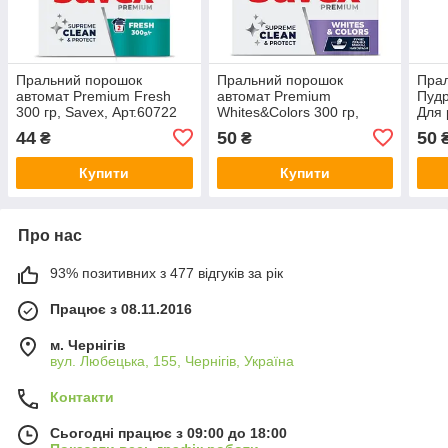
Пральний порошок
Пральний порошок
Прал
автомат Premium Fresh
автомат Premium
Пудр
300 гр, Savex, Арт.60722
Whites&Colors 300 гр,
Для 
Savex, Арт.60723
300г
44
50
50
₴
₴
Купити
Купити
Про нас
93% позитивних з 477 відгуків за рік
Працює з 08.11.2016
м. Чернігів
вул. Любецька, 155, Чернігів, Україна
Контакти
Сьогодні працює з 09:00 до 18:00