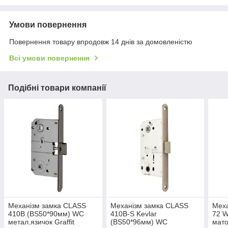
Умови повернення
Повернення товару впродовж 14 днів за домовленістю
Всі умови повернення
Подібні товари компанії
Механізм замка CLASS
Механізм замка CLASS
Мех
410B (BS50*90мм) WC
410B-S Kevlar
72 
метал.язичок Graffit
(BS50*96мм) WC
мато