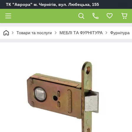
ТК "Аврора" м. Чернігів, вул. Любецька, 155
Товари та послуги
МЕБЛІ ТА ФУРНІТУРА
Фурнітура