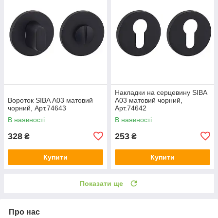
Накладки на серцевину SIBA
Вороток SIBA А03 матовий
А03 матовий чорний,
чорний, Арт.74643
Арт.74642
В наявності
В наявності
328
253
₴
₴
Купити
Купити
Показати ще
Про нас