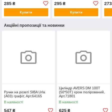
графіт, Арт.73679
пласт.язичок Graffit графіт,
285
295
273
₴
₴
Арт.74371
Купити
Купити
Акційні пропозиції та новинки
Циліндр AVERS DM 100T
Ручки на розеті SIBA Urla
(50*50T) хром полірований,
(А03) графіт, Арт.64165
Арт.71801
В наявності
В наявності
547
625
₴
₴