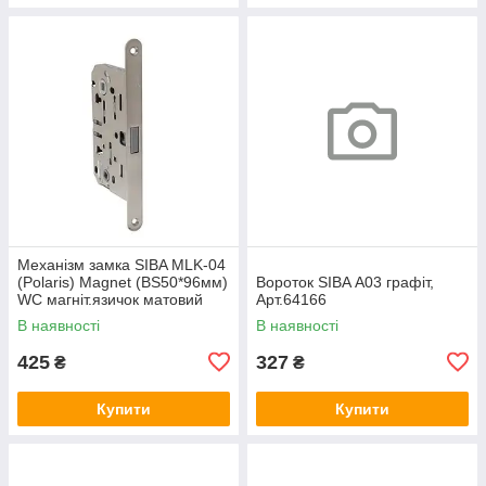
Механізм замка SIBA MLK-04
(Polaris) Magnet (BS50*96мм)
Вороток SIBA А03 графіт,
WC магніт.язичок матовий
Арт.64166
нікель, Арт.74644
В наявності
В наявності
425
327
₴
₴
Купити
Купити