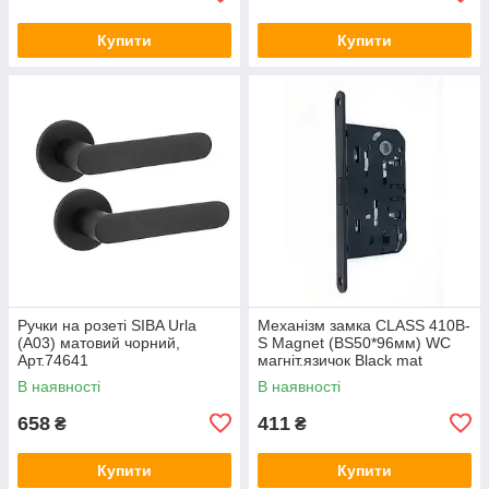
Купити
Купити
Ручки на розеті SIBA Urla
Механізм замка CLASS 410B-
(А03) матовий чорний,
S Magnet (BS50*96мм) WC
Арт.74641
магніт.язичок Black mat
чорний матовий, Арт.74647
В наявності
В наявності
658
411
₴
₴
Купити
Купити